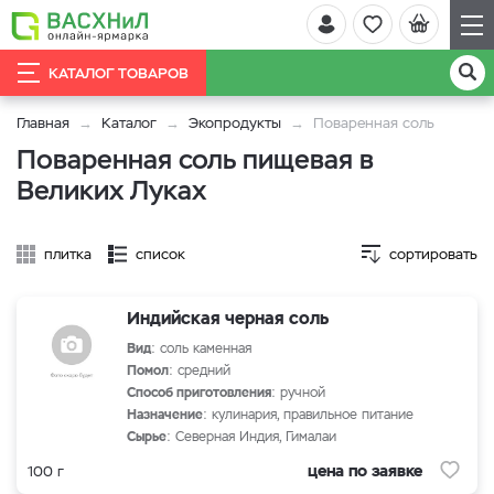
КАТАЛОГ ТОВАРОВ
Главная
Каталог
Экопродукты
Поваренная соль
Поваренная соль пищевая в
Великих Луках
плитка
список
сортировать
Индийская черная соль
Вид
: соль каменная
Помол
: средний
Способ приготовления
: ручной
Назначение
: кулинария, правильное питание
Сырье
: Северная Индия, Гималаи
цена по заявке
100 г