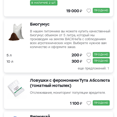
В НАЛИЧИЕ 2 ШТ.
₽
19 000
ПРОДАНО
Биогумус
В нашем питомнике вы можете купить качественный
биогумус объемом от 5 литра, который мы
производим на землях ВАСХНиЛа с соблюдением
всех агротехнических норм. Выберете нужное вам
количество и оформите заказ.
₽
200
ПРОДАНО
5 л
₽
300
ПРОДАНО
10 л
еще предложений: 1
Ловушки с феромонами Тута Абсолюта
(томатный мотылек)
Отслеживания, мониторинг популяции вредителя.
₽
1 100
ПРОДАНО
Вермичай