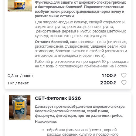
Фунгицид для защиты от широкого спектра грибных
и бактериальных болезней. Подавляет патогенных
возбудителей, распространяющихся через почву и
растительные остатки.
Для плодово-ягодных культур, овощей открытого и
закрытого грунта; розы защищенного грунта;
декоративные деревья и кусты; рассада цветочных
культур; комнатные цветочные культуры.
От таких болезней, как:
корневые гнили (питиозная,
ризоктониозная, фузариозная); увядание различной
этиологии; болезни листьев и стеблей (аскохитоз и
антракноз, альтернариоз и серая гниль).
Рабочий р-р готовится из пропорций 10гр препарата
на 5л воды с последующим применением на 1 сотку.
₽
1 100
0,3 кг / пакет
₽
2 200
1 кг / пакет
СБТ-Фитолек BS26
Действует против возбудителей широкого спектра
болезней растений: плесени, серой гнили,
физариума, фитофторы, против различных грибов.
Назначение:
обработка (замачивание) семян, корней
рассады овощных культур и посадочного