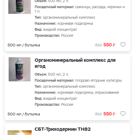
Объем:
500 мл, 2 л.
Посадочный материал:
саженцы, рассада, черенки и
т.п.
Тип:
органоминеральный комплекс
Назначение:
корневая подкормка
Вид:
жидкий концентрат
Производство:
Россия
₽
550
500 мл / бутылка
700
Органоминеральный комплекс для
ягод
Объем:
500 мл, 2 л.
Посадочный материал:
плодово-ягодные культуры
Тип:
органоминеральный комплекс
Назначение:
корневая подкормка, опрыскивание
Вид:
жидкий концентрат
Производство:
Россия
₽
550
500 мл / бутылка
700
СБТ-Триходермин TH82