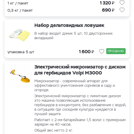
₽
1 320
1 кг / пакет
₽
690
0,3 кг / пакет
Набор дельтовидных ловушек
В набор входит домик 5 шт, 10 двусторонних
вкладышей
₽
1 600
ПРОДАНО
упаковка 5 шт
Электрический микронизатор с диском
для гербицидов Volpi M3000
Микронизатор - современный аппарат для
эффективного уничтожения сорняков в саду и
огороде.
Электрический микронизатор с лимитным диском
это машина позволяющая использование
гербицидов в концентрате, без разбавления с водой,
в ситуациях где соседняя культура нуждается в
лучшей защите.
Работает с 2-мя батарейками 1,5 вольт с примерным
зарядом на 40 часов.
Общий вес нетто 2 кг.