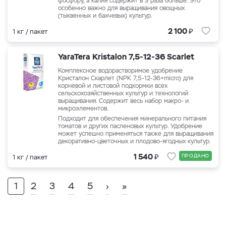
фосфору, а калия содержит в 3 раза больше. Это
особенно важно для выращивания овощных
(тыквенных и бахчевых) культур.
₽
2 100
1 кг / пакет
YaraTera Kristalon 7,5-12-36 Scarlet
Комплексное водорастворимое удобрение
Кристалон Скарлет (NPK 7,5-12-36+micro) для
корневой и листовой подкормки всех
сельскохозяйственных культур и технологий
выращивания. Содержит весь набор макро- и
микроэлементов.
Подходит для обеспечения минерального питания
томатов и других пасленовых культур. Удобрение
может успешно применяться также для выращивания
декоративно-цветочных и плодово-ягодных культур.
₽
1 540
ПРОДАНО
1 кг / пакет
1
2
3
4
5
›
»