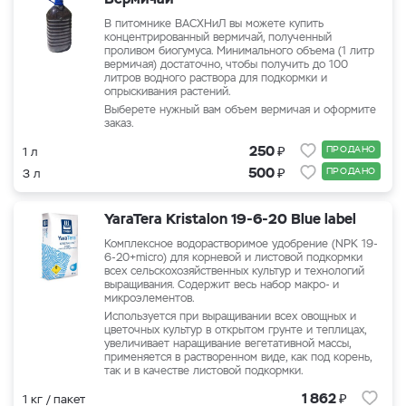
В питомнике ВАСХНиЛ вы можете купить
концентрированный вермичай, полученный
проливом биогумуса. Минимального объема (1 литр
вермичая) достаточно, чтобы получить до 100
литров водного раствора для подкормки и
опрыскивания растений.
Выберете нужный вам объем вермичая и оформите
заказ.
₽
250
ПРОДАНО
1 л
₽
500
ПРОДАНО
3 л
YaraTera Kristalon 19-6-20 Blue label
Комплексное водорастворимое удобрение (NPK 19-
6-20+micro) для корневой и листовой подкормки
всех сельскохозяйственных культур и технологий
выращивания. Содержит весь набор макро- и
микроэлементов.
Используется при выращивании всех овощных и
цветочных культур в открытом грунте и теплицах,
увеличивает наращивание вегетативной массы,
применяется в растворенном виде, как под корень,
так и в качестве листовой подкормки.
₽
1 862
1 кг / пакет