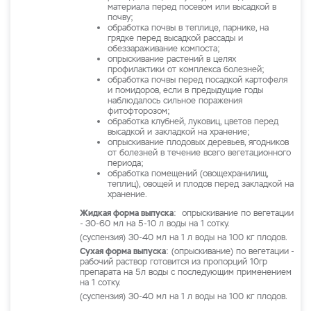
материала перед посевом или высадкой в
почву;
обработка почвы в теплице, парнике, на
грядке перед высадкой рассады и
обеззараживание компоста;
опрыскивание растений в целях
профилактики от комплекса болезней;
обработка почвы перед посадкой картофеля
и помидоров, если в предыдущие годы
наблюдалось сильное поражения
фитофторозом;
обработка клубней, луковиц, цветов перед
высадкой и закладкой на хранение;
опрыскивание плодовых деревьев, ягодников
от болезней в течение всего вегетационного
периода;
обработка помещений (овощехранилищ,
теплиц), овощей и плодов перед закладкой на
хранение.
Жидкая форма выпуска
: опрыскивание по вегетации
- 30-60 мл на 5-10 л воды на 1 сотку.
(суспензия) 30-40 мл на 1 л воды на 100 кг плодов.
Сухая форма выпуска
: (опрыскивание) по вегетации -
рабочий раствор готовится из пропорций 10гр
препарата на 5л воды с последующим применением
на 1 сотку.
(суспензия) 30-40 мл на 1 л воды на 100 кг плодов.