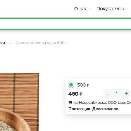
О нас
Покупателю
ехи
Семена конопли ядра 500 г
500 г
₽
–
+
450
🚚 из Новосибирска, ООО ЦветС
Поставщик: Дело в масле