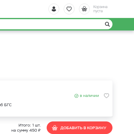
Корзина
пуста
в наличии
иб БГС
Итого:
1
шт.
ДОБАВИТЬ В КОРЗИНУ
₽
на сумму
450