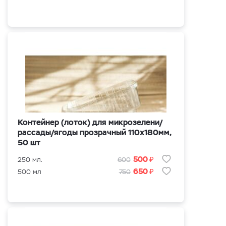
Контейнер (лоток) для микрозелени/
рассады/ягоды прозрачный 110х180мм,
50 шт
₽
500
250 мл.
600
₽
650
500 мл
750