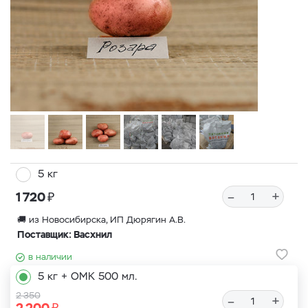
5 кг
₽
–
+
1 720
🚚 из Новосибирска, ИП Дюрягин А.В.
Поставщик: Васхнил
в наличии
5 кг + ОМК 500 мл.
2 350
–
+
₽
2 200