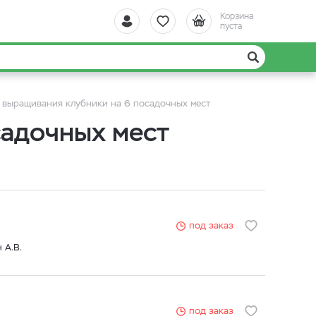
Корзина
пуста
 выращивания клубники на 6 посадочных мест
садочных мест
под заказ
 А.В.
под заказ