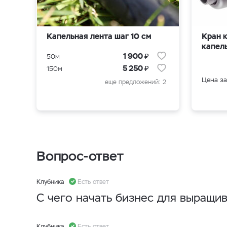
Капельная лента шаг 10 см
Кран 
капел
₽
1 900
50м
₽
5 250
150м
Цена за
еще предложений: 2
Вопрос-ответ
Клубника
Есть ответ
С чего начать бизнес для выращи
Клубника
Есть ответ