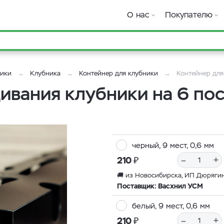
О нас
Покупателю
ники
Клубника
Контейнер для клубники
Контейнер для
ивания клубники на 6 по
черный, 9 мест, 0,6 мм
₽
–
+
210
🚚 из Новосибирска, ИП Дюрягин
Поставщик: Васхнил УСМ
белый, 9 мест, 0,6 мм
₽
–
+
210