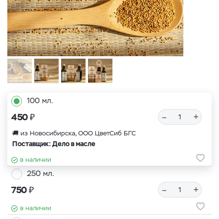
100 мл.
₽
–
+
450
🚚 из Новосибирска, ООО ЦветСиб БГС
Поставщик: Дело в масле
в наличии
250 мл.
₽
–
+
750
в наличии