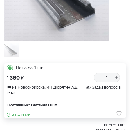
Цена за 1 шт
₽
–
+
1 380
🚚 из Новосибирска, ИП Дюрягин А.В. ✍
Задай вопрос в
MAX
Поставщик: Васхнил ПСМ
в наличии
Итого:
1
шт.
₽
на сумму
1 380