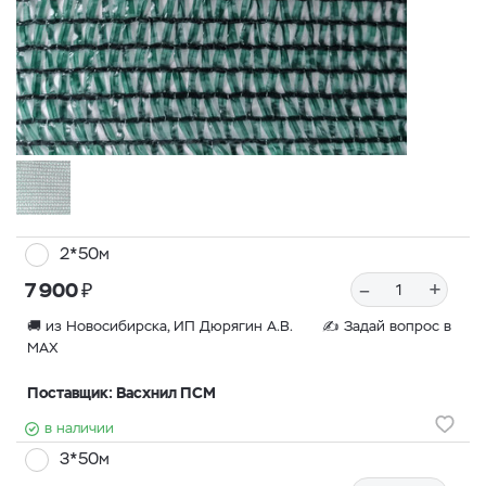
2*50м
₽
–
+
7 900
🚚 из Новосибирска, ИП Дюрягин А.В. ✍
Задай вопрос в
MAX
Поставщик: Васхнил ПСМ
в наличии
3*50м