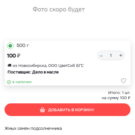
500 г
₽
–
+
100
🚚 из Новосибирска, ООО ЦветСиб БГС
Поставщик: Дело в масле
в наличии
Итого:
1
шт.
₽
на сумму
100
ДОБАВИТЬ В КОРЗИНУ
Жмых семян подсолнечника