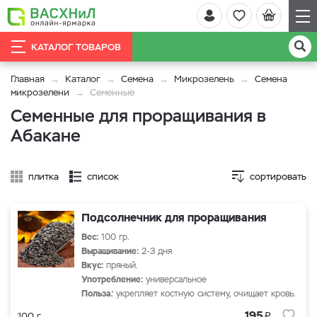
КАТАЛОГ ТОВАРОВ
Главная
Каталог
Семена
Микрозелень
Семена
микрозелени
Семенные
Семенные для проращивания в
Абакане
плитка
список
сортировать
Подсолнечник для проращивания
Вес:
100 гр.
Выращивание:
2-3 дня
Вкус:
пряный.
Употребление:
универсальное
Польза
:
укрепляет костную систему, очищает кровь.
₽
195
100 г