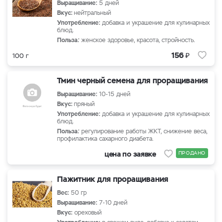
Выращивание:
5 дней
Вкус:
нейтральный
Употребление:
добавка и украшение для кулинарных
блюд.
Польза
:
женское здоровье, красота, стройность.
₽
156
100 г
Тмин черный семена для проращивания
Выращивание:
10-15 дней
Вкус:
пряный
Употребление:
добавка и украшение для кулинарных
блюд.
Польза
:
регулирование работы ЖКТ, снижение веса,
профилактика сахарного диабета.
цена по заявке
ПРОДАНО
Пажитник для проращивания
Вес:
50 гр
Выращивание:
7-10 дней
Вкус:
ореховый