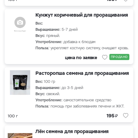
Кунжут коричневый для проращивания
Вес:
Выращивание:
5-7 дней
Вкус:
пряный.
Употребление:
добавка к блюдам
Польза
:
укрепляет костную систему, очищает кровь.
цена по заявке
ПРОДАНО
Расторопша семена для проращивания
Вес:
100 гр
Выращивание:
до 3-5 дней
Вкус:
свежий.
Употребление:
самостоятельное средство
Польза
:
помощь при заболеваниях печени и ЖКТ.
₽
195
100 г
Лён семена для проращивания