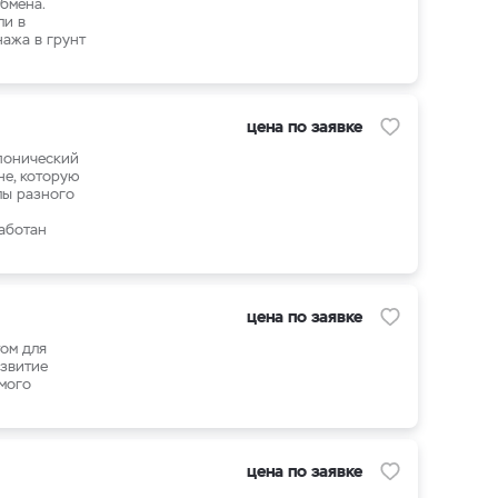
бмена.
ли в
нажа в грунт
цена по заявке
опонический
не, которую
лы разного
аботан
цена по заявке
том для
азвитие
мого
цена по заявке