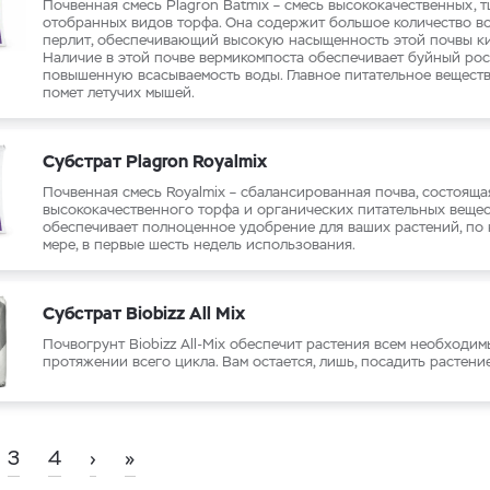
Почвенная смесь Plagron Batmix – смесь высококачественных, 
отобранных видов торфа. Она содержит большое количество в
перлит, обеспечивающий высокую насыщенность этой почвы к
Наличие в этой почве вермикомпоста обеспечивает буйный рос
повышенную всасываемость воды. Главное питательное вещество
помет летучих мышей.
Субстрат Plagron Royalmix
Почвенная смесь Royalmix – cбалансированная почва, состояща
высококачественного торфа и органических питательных вещес
обеспечивает полноценное удобрение для ваших растений, по
мере, в первые шесть недель использования.
Субстрат Biobizz All Mix
Почвогрунт Biobizz All-Mix обеспечит растения всем необходим
протяжении всего цикла. Вам остается, лишь, посадить растение
3
4
›
»