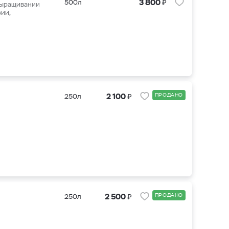
₽
3 800
500л
 выращивании
ии,
₽
2 100
ПРОДАНО
250л
₽
2 500
ПРОДАНО
250л