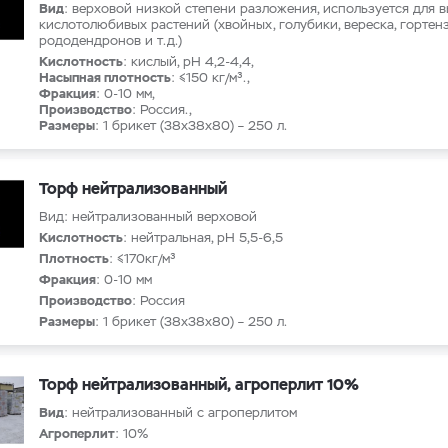
Вид
: верховой низкой степени разложения, используется для
кислотолюбивых растений (хвойных, голубики, вереска, гортенз
рододендронов и т.д.)
Кислотность
: кислый, рН 4,2-4,4,
Насыпная плотность
: ≤150 кг/м³.,
Фракция
: 0-10 мм,
Производство
: Россия.,
Размеры
: 1 брикет (38x38x80) – 250 л.
Торф нейтрализованный
Вид: нейтрализованный верховой
Кислотность
: нейтральная, рН 5,5-6,5
Плотность
: ≤170кг/м³
Фракция
: 0-10 мм
Производство
: Россия
Размеры
: 1 брикет (38x38x80) – 250 л.
Торф нейтрализованный, агроперлит 10%
Вид
: нейтрализованный с агроперлитом
Агроперлит
: 10%