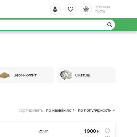
Корзина
пуста
Вермикулит
Окатыш
сортировать
по названию
по популярности
₽
1 900
250л