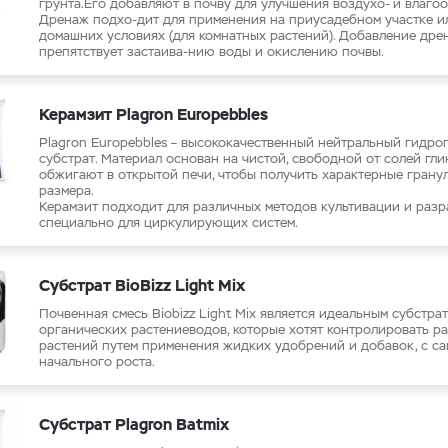
грунта.Его добавляют в почву для улучшения воздухо- и влагоо
Дренаж подхо-дит для применения на приусадебном участке и
домашних условиях (для комнатных растений). Добавление дре
препятствует застаива-нию воды и окислению почвы.
Керамзит Plagron Europebbles
Plagron Europebbles – высококачественный нейтральный гидр
субстрат. Материал основан на чистой, свободной от солей гли
обжигают в открытой печи, чтобы получить характерные грану
размера.
Керамзит подходит для различных методов культивации и разр
специально для циркулирующих систем.
Субстрат BioBizz Light Mix
Почвенная смесь Biobizz Light Mix является идеальным субстра
органических растениеводов, которые хотят контролировать р
растений путем применения жидких удобрений и добавок, с са
начального роста.
Субстрат Plagron Batmix