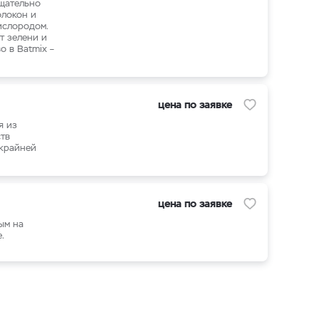
тщательно
олокон и
ислородом.
т зелени и
 в Batmix –
цена по заявке
я из
тв
 крайней
цена по заявке
ым на
.