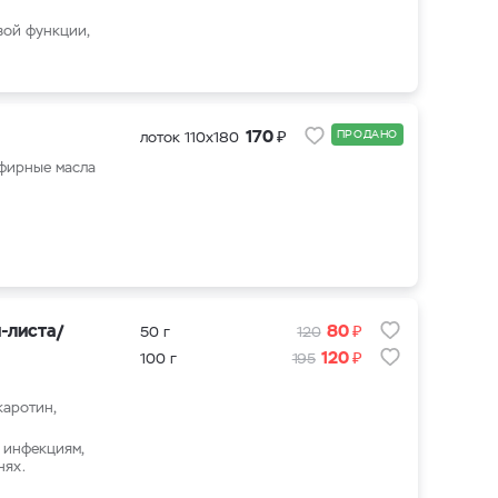
вой функции,
₽
170
ПРОДАНО
лоток 110х180
эфирные масла
₽
-листа/
80
50 г
120
₽
120
100 г
195
каротин,
 инфекциям,
нях.