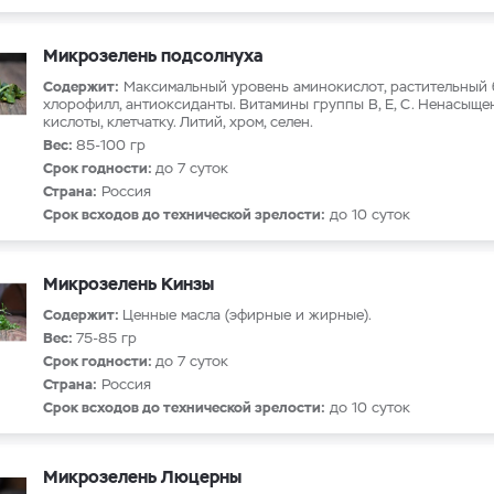
Микрозелень подсолнуха
Содержит:
Максимальный уровень аминокислот, растительный б
хлорофилл, антиоксиданты. Витамины группы В, Е, С. Ненасыщ
кислоты, клетчатку. Литий, хром, селен.
Вес:
85-100 гр
Срок годности:
до 7 суток
Страна:
Россия
Срок всходов до технической зрелости:
до 10 суток
Микрозелень Кинзы
Содержит:
Ценные масла (эфирные и жирные).
Вес:
75-85 гр
Срок годности:
до 7 суток
Страна:
Россия
Срок всходов до технической зрелости:
до 10 суток
Микрозелень Люцерны