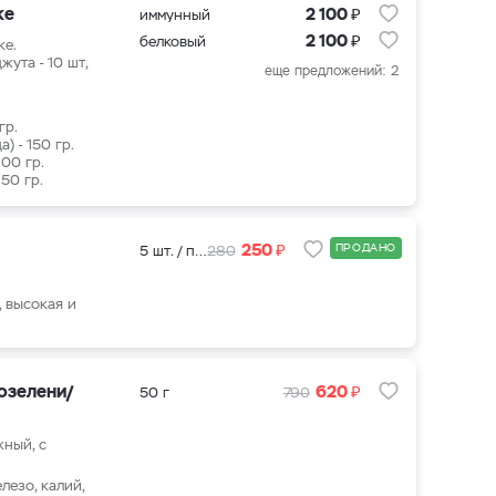
₽
ке
2 100
иммунный
₽
2 100
белковый
ке.
жута - 10 шт,
еще предложений: 2
 гр.
а) - 150 гр.
 100 гр.
150 гр.
₽
250
ПРОДАНО
5 шт. / пакет
280
, высокая и
₽
озелени/
620
50 г
790
жный, с
елезо, калий,