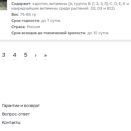
Содержит:
каротин, витамины (A, группа B (1, 2, 3, 5), С, D, Е, К и
наиредчайшие витамины среди растений: D2, D3 и В12)
Вес:
75-85 гр
Срок годности:
до 7 суток
Страна:
Россия
Срок всходов до технической зрелости:
до 10 суток
3
4
5
›
»
Гарантии и возврат
Вопрос-ответ
Контакты