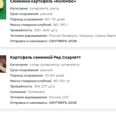
Семенной картофель «Коломбо»
Категория
: суперэлита, элита
Срок созревания
: ранний
Период созревания
: 60–70 дней
Масса товарных клубней
: 90–150 г
Урожайность
: 350–400 ц/га
Условия выращивания
: Россия, Беларусь, Украина, страны Евро
Отправка и самовывоз: СЕНТЯБРЬ 2026
Картофель семенной Ред Скарлетт
Категория
: супер-суперэлита, суперэлита
Срок созревания
: ранний
Период созревания
: 70-80 дней
Масса товарных клубней
: 90-150 гр.
Урожайность
: 164-277 ц/га
Селекция
: Голландия
Условия выращивания
: Россия, СНГ
Отправка и самовывоз: СЕНТЯБРЬ 2026