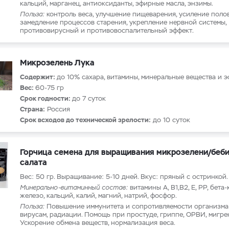
кальций, марганец, антиоксиданты, эфирные масла, энзимы.
Польза:
контроль веса, улучшение пищеварения, усиление поло
замедление процессов старения, укрепление нервной системы,
противовирусный и противовоспалительный эффект.
Микрозелень Лука
Содержит:
до 10% сахара, витамины, минеральные вещества и 
Вес:
60-75 гр
Срок годности:
до 7 суток
Страна:
Россия
Срок всходов до технической зрелости:
до 10 суток
Горчица семена для выращивания микрозелени/беби
салата
Вес: 50 гр. Выращивание: 5-10 дней. Вкус: пряный с остринкой.
Минерально-витаминный состав:
витамины А, В1,В2, Е, PP, бета-
железо, кальций, калий, магний, натрий, фосфор.
Польза:
Повышение иммунитета и сопротивляемости организма
вирусам, радиации. Помощь при простуде, гриппе, ОРВИ, мигре
Ускорение обмена веществ, нормализация веса.