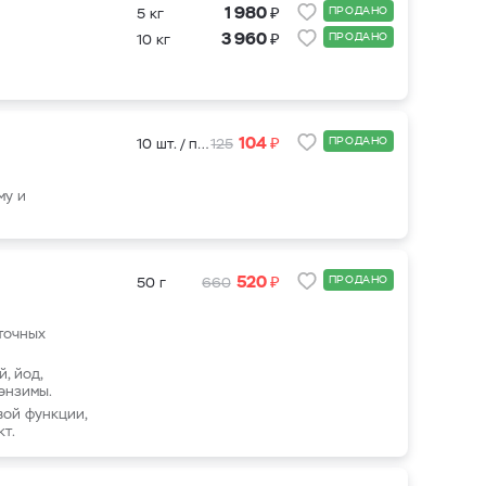
₽
1 980
ПРОДАНО
5 кг
₽
3 960
ПРОДАНО
10 кг
₽
104
ПРОДАНО
10 шт. / пакет
125
му и
₽
520
ПРОДАНО
50 г
660
сточных
й, йод,
 энзимы.
вой функции,
т.