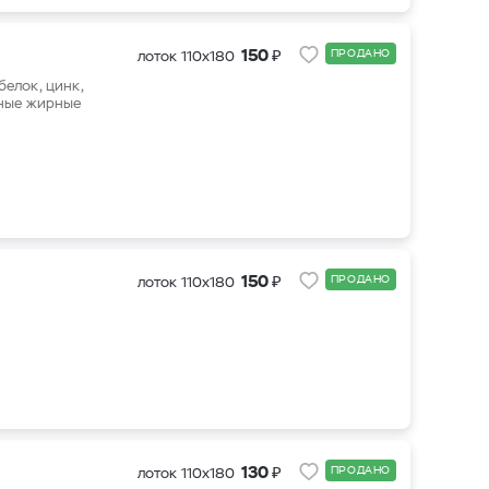
₽
150
ПРОДАНО
лоток 110х180
елок, цинк,
еные жирные
₽
150
ПРОДАНО
лоток 110х180
₽
130
ПРОДАНО
лоток 110х180