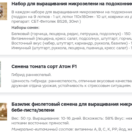
Набор для выращивания микрозелени на подоконни
В каждом наборе для выращивания микрозелени на подоконни
(поддон на 9 лотков - 1 шт, лотки 110x180мм - 10 шт, коврики из д
препарат: СБТ-Фитолек BS26, 30мл )
Наборы семян:
Белковый (горчица, люцерна, редис, петрушка, подсолнух) - 150
Витаминный (люцерна, кресс салат, подсолнух, штутгарт, горчиц
Восточный вкус (чабер, штутгарт, кариандр, руккола, базилик) -
Иммунный (штутгарт, руккола, люцерна, пшеница, кресс салат) - 
Семена томата сорт Атом F1
Гибрид раннеспелый.
Ценность гибрида: раннеспелость, отличные вкусовые качества
дружная отдача урожая, устойчивость к стрессовым ситуациям.
Базилик фиолетовый семена для выращивания микр
беби-листа/зелени
Вес: 50 гр. Выращивание: 10-16 дней. Всхожесть: 58% Вкус: не
нотками восточных пряностей.
Минерально-витаминный состав:
витамины А, В, С, К, РР, йод, ж