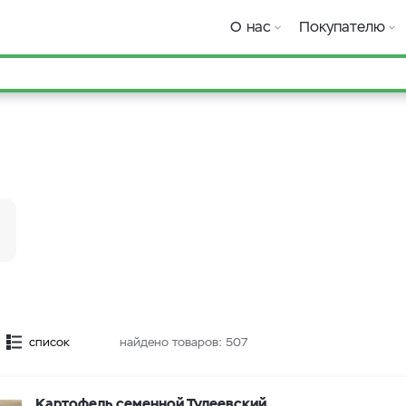
О нас
Покупателю
список
найдено товаров:
507
Картофель семенной Тулеевский