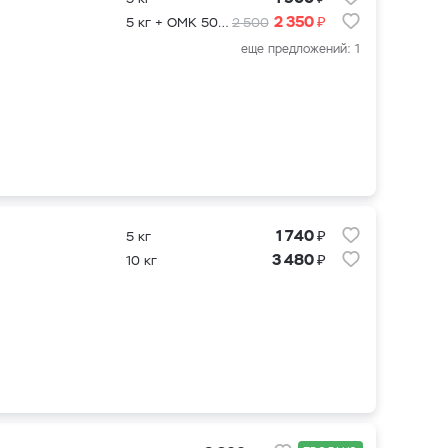
₽
2 350
5 кг + ОМК 500 мл.
2 500
еще предложений: 1
₽
1 740
5 кг
₽
3 480
10 кг