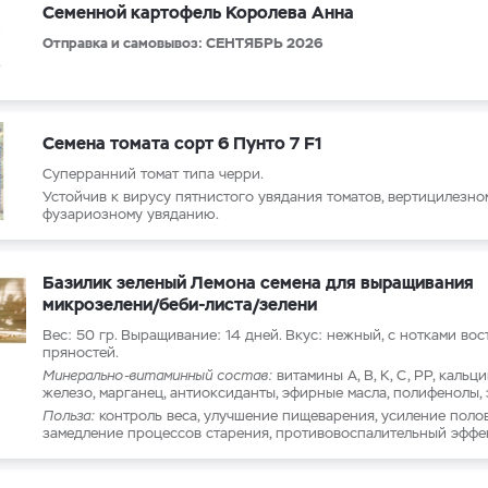
Семенной картофель Королева Анна
Отправка и самовывоз: СЕНТЯБРЬ 2026
Семена томата сорт 6 Пунто 7 F1
Суперранний томат типа черри.
Устойчив к вирусу пятнистого увядания томатов, вертицилезно
фузариозному увяданию.
Базилик зеленый Лемона семена для выращивания
микрозелени/беби-листа/зелени
Вес: 50 гр. Выращивание: 14 дней. Вкус: нежный, с нотками во
пряностей.
Минерально-витаминный состав:
витамины А, В, К, С, РР, кальци
железо, марганец, антиоксиданты, эфирные масла, полифенолы,
Польза:
контроль веса, улучшение пищеварения, усиление поло
замедление процессов старения, противовоспалительный эффек