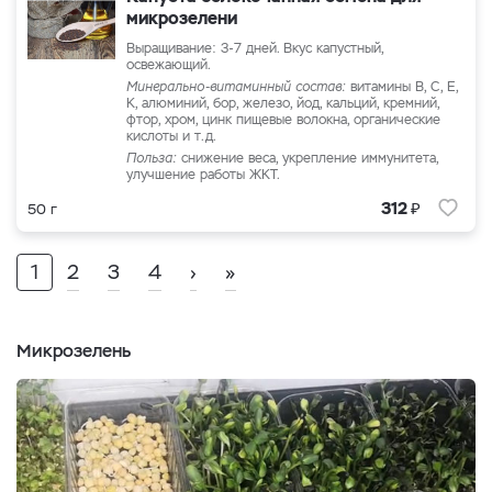
микрозелени
Выращивание: 3-7 дней. Вкус капустный,
освежающий.
Минерально-витаминный состав:
витамины B, C, Е,
К, алюминий, бор, железо, йод, кальций, кремний,
фтор, хром, цинк пищевые волокна, органические
кислоты и т.д.
Польза:
снижение веса, укрепление иммунитета,
улучшение работы ЖКТ.
₽
312
50 г
1
2
3
4
›
»
Микрозелень