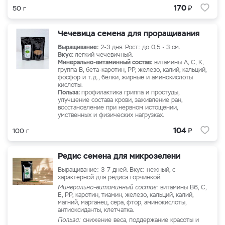
₽
170
50 г
Чечевица семена для проращивания
Выращивание:
2-3 дня. Рост: до 0,5 - 3 см.
Вкус:
легкий чечевичный.
Минерально-витаминный состав:
витамины А, С, К,
группа В, бета-каротин, PP, железо, калий, кальций,
фосфор и т.д., белки, жирные и аминокислоты
кислоты.
Польза:
профилактика гриппа и простуды,
улучшение состава крови, заживление ран,
восстановление при нервном истощении,
умственных и физических нагрузках.
₽
104
100 г
Редис семена для микрозелени
Выращивание: 3-7 дней. Вкус: нежный, с
характерной для редиса горчинкой.
Минерально-витаминный состав:
витамины В6, C,
E, РР, каротин, тиамин, железо, кальций, калий,
магний, марганец, сера, фтор, аминокислоты,
антиоксиданты, клетчатка.
Польза:
снижение веса, поддержание красоты и