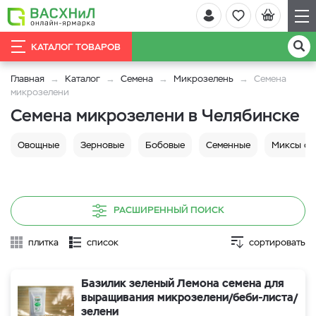
КАТАЛОГ ТОВАРОВ
Главная
Каталог
Семена
Микрозелень
Семена
микрозелени
Семена микрозелени в Челябинске
Овощные
Зерновые
Бобовые
Семенные
Миксы се
РАСШИРЕННЫЙ ПОИСК
плитка
список
сортировать
Базилик зеленый Лемона семена для
выращивания микрозелени/беби-листа/
зелени