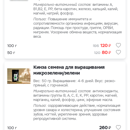
Минерально-витаминный состав:
витамины А,
В1,В2, Е, PP, бета-каротин, железо, кальций, калий,
магний, натрий, фосфор.
Польза:
Повышение иммунитета и
сопротивляемости организма инфекциям, вирусам,
радиации. Помощь при простуде, гриппе, ОРВИ,
мигренях. Ускорение обмена веществ, нормализация
веса.
₽
120
100 г
195
₽
80
50 г
120
Кинза семена для выращивания
микрозелени/зелени
Вес: 50 гр. Выращивание: 4-6 дней. Вкус: резко-
пряный, с горчинкой.
Минерально-витаминный состав
: антиоксиданты,
витамины группы В, А, С, Е, К, РР, каротин, магний,
марганец, калий, фосфор, цинк, эфирные масла.
Польза
: оздоравливающее действие, нормализация
уровня сахара и холестерина, улучшение состояния
зубов, ногтей, укрепление зрения, здоровье
репродуктивной системы.
₽
260
100 г