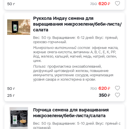
₽
620
50 г
790
Руккола Индау семена для
выращивания микрозелени/беби-листа/
салата
Вес: 50 гр. Выращивание: 6-12 дней. Вкус: пряный,
орехово-горчичный.
Минерально-витаминный состав
: эфирные масла,
жирные омега-кислоты, витамины А, В, С, Е, К, РР,
йод, железо, кальций, магний, медь, натрий, селен,
цинк.
Польза:
профилактика онкозаболеваний,
дисфункций щитовидной железы, повышение
иммунитета, укрепление сосудов, нормализация
уровня сахара и холестерина в крови.
₽
620
50 г
700
₽
350
25 г
Горчица семена для выращивания
микрозелени/беби-листа/салата
Вес: 50 гр. Выращивание: 5-10 дней. Вкус: пряный с
остринкой.