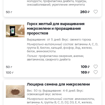
молодости, профилактика диабета, подагры,
онкозаболеваний, укрепление иммунитета
₽
260
50 г
Горох желтый для выращивания
микрозелени и проращивания
проростков
Выращивание: от 5 дней. Вкус: свежего гороха.
Минерально-витаминный состав:
витамины А, С, D,
группа В, биотин, кальций, фосфор, йод, железо,
белок, аминокислоты.
Польза:
профилактика ожирения, анемии,
авитаминоза, сахарного диабета
₽
109
50 г
₽
169
100 г
Люцерна семена для микрозелени
Вес: 50 гр. Выращивание: 4-6 дней. Вкус:
освежающий вкус зелени.
Минерально-витаминный состав:
аминокислоты,
витамины A, группы B, С, D, D2, D3, Е, К, железо,