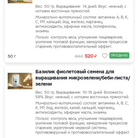
Вес: 50 гр. Выращивание: 14 дней. Вкус: нежный, с
нотками восточных пряностей.
Минерально-витаминный состав:
витамины А, В, К,
С, РР, кальций, йод, железо, марганец,
антиоксиданты, эфирные масла, полифенолы,
энзимы.
Польза:
контроль веса, улучшение пищеварения,
усиление половой функции, замедление процессов
старения, противовоспалительный эффект.
₽
520
ПРОДАНО
50 г
660
Базилик фиолетовый семена для
выращивания микрозелени/беби-листа/
зелени
Вес: 50 гр. Выращивание: 10-16 дней. Всхожесть:
58% Вкус: нежный, с нотками восточных пряностей.
Минерально-витаминный состав:
витамины А, В, С,
К, РР, йод, железо, калий, кальций, марганец,
антиоксиданты, эфирные масла, энзимы.
Польза:
контроль веса, улучшение пищеварения,
усиление половой функции, замедление процессов
старения, укрепление нервной системы,
противовирусный и противовоспалительный эффект.