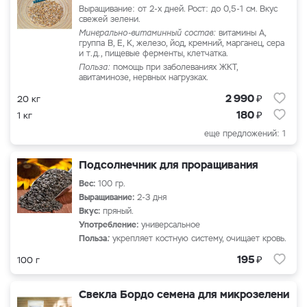
Выращивание: от 2-х дней. Рост: до 0,5-1 см. Вкус
свежей зелени.
Минерально-витаминный состав:
витамины А,
группа B, Е, К, железо, йод, кремний, марганец, сера
и т.д., пищевые ферменты, клетчатка.
Польза:
помощь при заболеваниях ЖКТ,
авитаминозе, нервных нагрузках.
₽
2 990
20 кг
₽
180
1 кг
еще предложений: 1
Подсолнечник для проращивания
Вес:
100 гр.
Выращивание:
2-3 дня
Вкус:
пряный.
Употребление:
универсальное
Польза
:
укрепляет костную систему, очищает кровь.
₽
195
100 г
Свекла Бордо семена для микрозелени