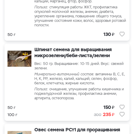
кальций, марганец, фтор, фосфор.
Польза:
стимуляция работы ЖКТ, профилактика
опухолей молочной железы, анемии, диабета,
укрепление организма, повышение общего тонуса,
улучшение состояния кожи, волос, здоровья ротовой
полости.
₽
130
50 г
Шпинат семена для выращивания
микрозелени/беби-листа/зелени
Вес: 50 гр. Выращивание: 10-15 дней. Вкус: свежей
зелени.
Минерально-витаминный состав:
витамины В, С, Е,
Н, К, PP, железо, калий, кальций, селен, фосфор,
белок, клетчатка, жирные кислоты.
Польза:
очищение, улучшение работы кишечника и
поджелудочной железы, профилактика анемии,
артирита, остеопороза.
₽
150
50 г
₽
235
100 г
300
Овес семена РСт1 для проращивания