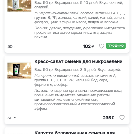
Вес: 50 гр. Выращивание: 5-10 дней. Вкус: сочный,
сладкий.
Минерально-витаминный состав:
витамины А, С, Е,
группы В, PP, железо, кальций, калий, магний, селен,
фосфор, цинк, эфирные масла, пищевые волокна.
Польза:
детокс, похудение, укрепление иммунитета,
профилактика остеопороза, инсульта, защита
печени.
₽
182
ПРОДАНО
50 г
Кресс-салат семена для микрозелени
Вес: 50 гр. Выращивание: 3-5 дней. Вкус: острый.
Минерально-витаминный состав
: витамины A,
группа B, C, D, E, K, PP; кальций, йод, сера,
ферменты, фосфор.
Польза
: очищение организма, нормализация веса,
повышение иммунитета, улучшение работы
щитовидной железы, спокойный сон,
противовоспалительный и косметологический
эффект.
₽
235
50 г
Капуста белокочанная семена для