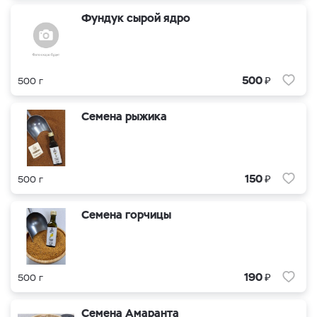
Фундук сырой ядро
₽
500
500 г
Семена рыжика
₽
150
500 г
Семена горчицы
₽
190
500 г
Семена Амаранта