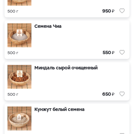
₽
950
500 г
Семена Чиа
₽
550
500 г
Миндаль сырой очищенный
₽
650
500 г
Кунжут белый семена