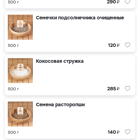
₽
290
500 г
Семечки подсолнечника очищенные
₽
120
500 г
Кокосовая стружка
₽
285
500 г
Семена расторопши
₽
140
500 г