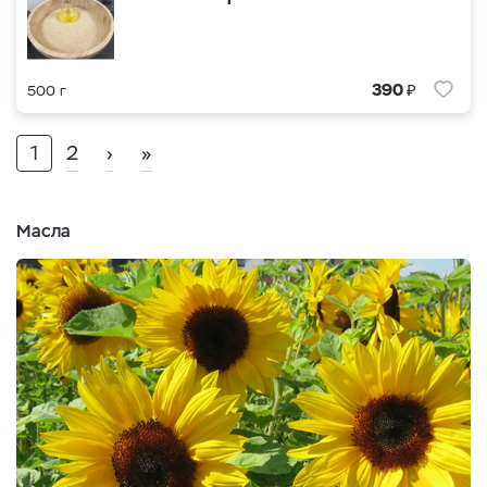
₽
390
500 г
1
2
›
»
Масла