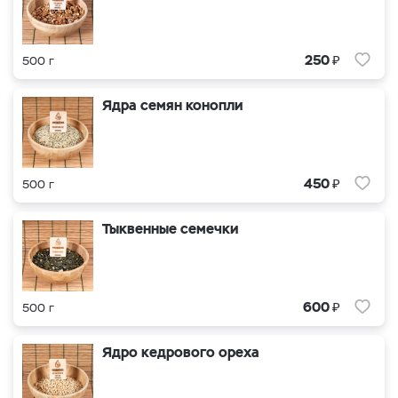
₽
250
500 г
Ядра семян конопли
₽
450
500 г
Тыквенные семечки
₽
600
500 г
Ядро кедрового ореха