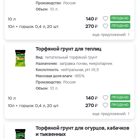
Производство
: Россия
Объем
: 10 л.
₽
140
ПРОДАНО
10 л
₽
270
ПРОДАНО
10л + горшок 0,4 л, 20 шт.
еще предложений: 1
Торфяной грунт для теплиц
Вид
: питательный торфяной грунт
Назначение
: заправка почвы, микропарник
Кислотность
: нейтральная, рН ≥5,5
Массовая доля влаги
: ≤65%
Производство
: Россия
Объем
: 10 л.
₽
140
ПРОДАНО
10 л
₽
270
ПРОДАНО
10л + горшок 0,4 л, 20 шт.
еще предложений: 1
Торфяной грунт для огурцов, кабачков
и тыквенных