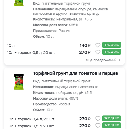
Вид
: питательный торфяной грунт
Назначение
: выращивание огурцов, кабачков,
патиссонов и других тыквенных культур
Кислотность
: нейтральная, рН ≥5,5
Массовая доля влаги
: ≤65%
Производство
: Россия
Объем
: 10 л.
₽
140
ПРОДАНО
10 л
₽
270
ПРОДАНО
10л + горшок 0,5 л, 20 шт.
еще предложений: 1
Торфяной грунт для томатов и перцев
Вид
: питательный торфяной грунт
Назначение
: выращивание пасленовых
Кислотность
: нейтральная, рН ≥5,5
Массовая доля влаги
: ≤65%
Производство
: Россия
Объем
: 10 л.
₽
270
ПРОДАНО
10л + горшок 0,4 л, 20 шт.
₽
270
ПРОДАНО
10л + горшок 0,5 л, 20 шт.