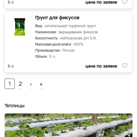
цена по заявке
5 л
Грунт для фикусов
Вид
: питательный торфяной грунт
Назначение
: выращивание фикусов
Кислотность
: нейтральная, рН 5,8
Массовая доля влаги
: ≤65%
Производство
: Россия
Объем
: 5 л.
цена по заявке
5 л
1
2
›
»
Теплицы