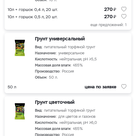
Объем
: 10 л.
₽
270
10л + горшок 0,4 л, 20 шт.
₽
270
10л + горшок 0,5 л, 20 шт.
еще предложений: 1
Грунт универсальный
Вид
: питательный торфяной грунт
Назначение
: универсальное
Кислотность
: нейтральная, рН ≥5,5
Массовая доля влаги
: ≤65%
Производство
: Россия
Объем
: 50 л.
цена по заявке
50 л
Грунт цветочный
Вид
: питательный торфяной грунт
Назначение
: для цветов и газонов
Кислотность
: нейтральная, рН ≥6,0
Массовая доля влаги
: ≤65%
Производство
: Россия