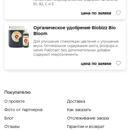
В1, В2, С и Е
цена по заявке
Органическое удобрение Biobizz Bio
Bloom
Для улучшения стимуляции цветения и улучшения
вкуса. Оптимальное содержание азота, фосфора и
калия. Работает без дополнительных добавок.
Содержит микроэлементы
цена по заявке
Покупателю
О проекте
Доставка
Фото от партнеров
Как заказать
Блог
Отслеживание заказа
Отзывы
Гарантии и возврат