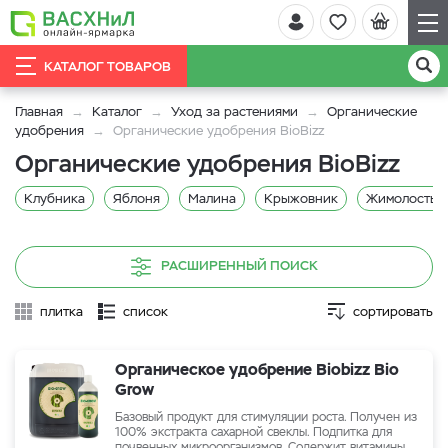
КАТАЛОГ ТОВАРОВ
Главная
Каталог
Уход за растениями
Органические
удобрения
Органические удобрения BioBizz
Органические удобрения BioBizz
Клубника
Яблоня
Малина
Крыжовник
Жимолость
РАСШИРЕННЫЙ ПОИСК
плитка
список
сортировать
Органическое удобрение Biobizz Bio
Grow
Базовый продукт для стимуляции роста. Получен из
100% экстракта сахарной свеклы. Подпитка для
почвенных микроорганизмов. Содержит витамины