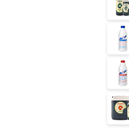
Рапс
Редиска
Розмарин
Руккола
Рябина
Свекла
Сельдерей
Слива
Смородина
Тимьян
Томаты
Укроп
Чеснок
Шалфей
Шпинат
Щавель