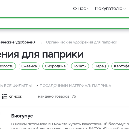
О нас
Покупателю
ические удобрения
Органические удобрения для паприки
ния для паприки
олость
Eжевика
Смородина
Томаты
Перец
Картоф
Паприка
Лимонник
Розмарин
Сельдерей
Тимьян
Ш
есс-салат
Редиска
Свекла
Руккола
Горчица
Базили
Ь ВСЕ ФИЛЬТРЫ
ПОСАДОЧНЫЙ МАТЕРИАЛ: ПАПРИКА
очвосмесей
Для земли
Груша
Стимуляторы Hesi
Стимул
список
найдено товаров:
75
h Technology
Стимуляторы General Organic
Стимуляторы RasTea
Стимуляторы Plagron
Базовые удобрения CANNA
Базовые
Биогумус
рения General Organic
Базовые удобрения RasTea
Базовые уд
В нашем питомнике вы можете купить качественный биогумус о
литра, который мы производим на землях ВАСХНиЛа с соблюде