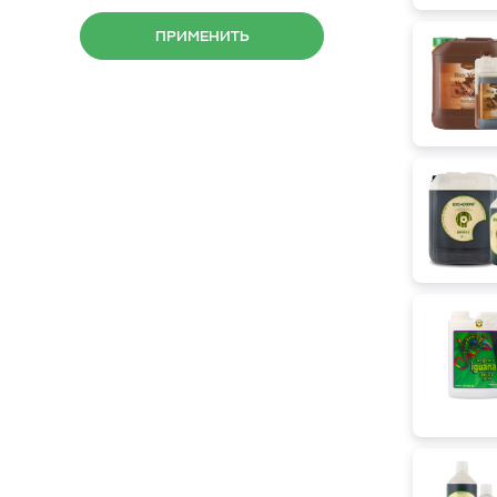
Клубника
ПРИМЕНИТЬ
Кориандр (Кинза)
Кресс-салат
Крыжовник
Лимонник
Лук
Малина
Мелисса
Морковь
Мята
Облепиха
Овес
Огурцы
Паприка
Перец
Петрушка