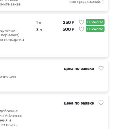
еще предложений: 1
d Nutrients
мите заказ.
₽
250
ПРОДАНО
1 л
₽
500
ПРОДАНО
3 л
ермичай,
 вермичая)
ля подкормки
цена по заявке
ение для
цена по заявке
удобрение
нии Advanced
ения и
ем почвы.