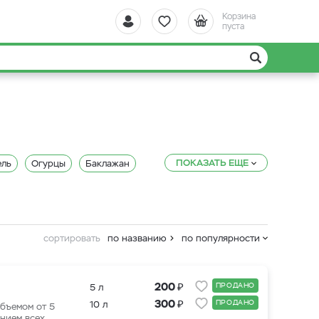
Корзина
пуста
ПОКАЗАТЬ ЕЩЕ
ель
Огурцы
Баклажан
пинат
Рябина
Слива
к
Чеснок
Лук
Дыня
яторы CANNA
сортировать
по названию
по популярности
Стимуляторы B.A.C.
 удобрения General Hydroponics
₽
200
ПРОДАНО
5 л
₽
300
ПРОДАНО
10 л
обрения Powder Feeding
бъемом от 5
нием всех