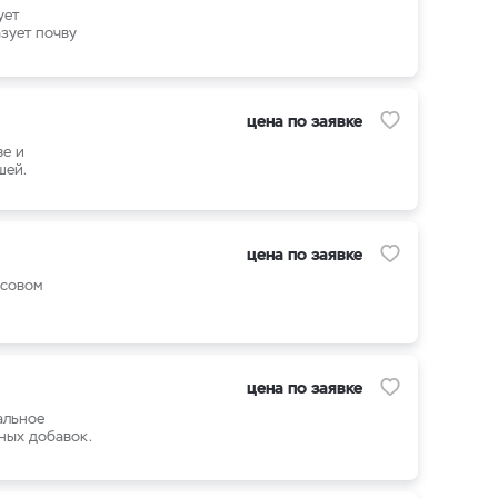
ует
зует почву
цена по заявке
ве и
шей.
цена по заявке
осовом
цена по заявке
альное
ных добавок.