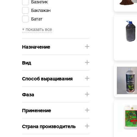
Базилик
Базовые удобрения B.A.C.
Базовые удобрения Guano
Баклажан
Базовые удобрения Plagron
СибБиоГаз
Батат
Виноград
Вишня
Голубика
Назначение
Горчица
Груша
Вид
Дайкон
Способ выращивания
Душица
Дыня
Фаза
Жимолость
Зверобой
Применение
Кабачок
Капуста
Страна производитель
Картофель