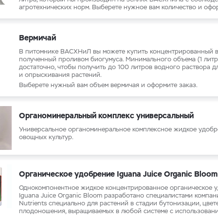
kalong
Базовые удобрения BioBizz
Базовые удобрения Advance
агротехнических норм. Выберете нужное вам количество и офор
Вермичай
В питомнике ВАСХНиЛ вы можете купить концентрированный в
полученный проливом биогумуса. Минимального объема (1 литр
достаточно, чтобы получить до 100 литров водного раствора д
и опрыскивания растений.
Выберете нужный вам объем вермичая и оформите заказ.
Органоминеральный комплекс универсальный
Универсальное органоминеральное комплексное жидкое удобр
овощных культур.
Органическое удобрение Iguana Juice Organic Bloom
Однокомпонентное жидкое концентрированное органическое 
Iguana Juice Organic Bloom разработано специалистами компа
Nutrients специально для растений в стадии бутонизации, цвет
плодоношения, выращиваемых в любой системе с использовани