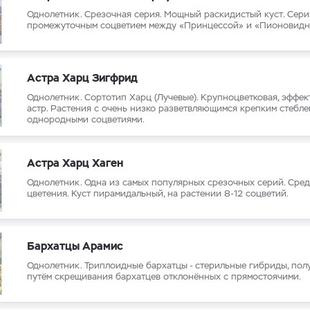
Однолетник. Срезочная серия. Мощный раскидистый куст. Сери
промежуточным соцветием между «Принцессой» и «Пионовидн
Астра Харц Зигфрид
Однолетник. Сортотип Харц (Лучевые). Крупноцветковая, эффек
астр. Растения с очень низко разветвляющимся крепким стебл
однородными соцветиями.
Астра Харц Хаген
Однолетник. Одна из самых популярных срезочных серий. Сред
цветения. Куст пирамидальный, на растении 8-12 соцветий.
Бархатцы Арамис
Однолетник. Триплоидные бархатцы - стерильные гибриды, пол
путём скрещивания бархатцев отклонённых с прямостоячими.