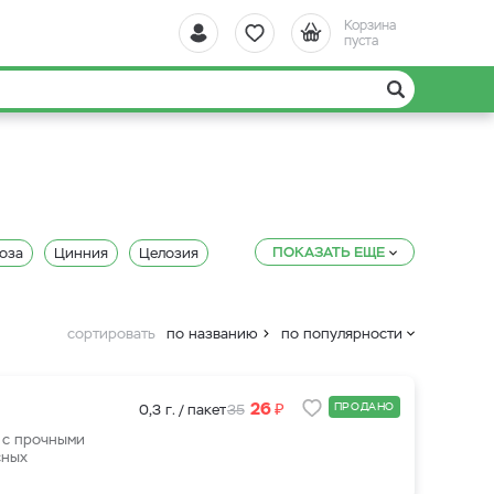
Корзина
пуста
ПОКАЗАТЬ ЕЩЕ
оза
Цинния
Целозия
я
Мимулюс
Маргаритка
Клеома
Катарантус
сортировать
по названию
по популярности
Дельфинум
Глоксинии
Вербена
Василек
₽
26
ПРОДАНО
0,3 г. / пакет
35
 с прочными
сных