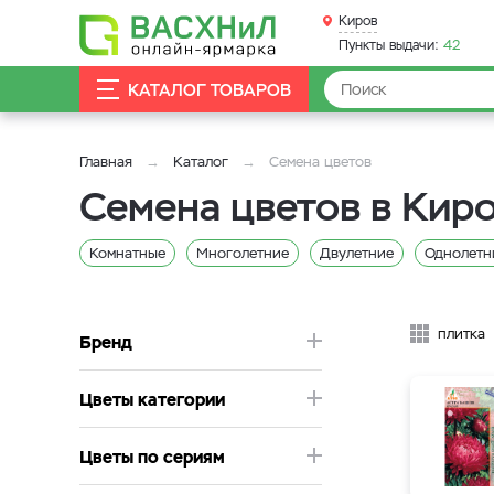
Киров
Пункты выдачи:
42
КАТАЛОГ ТОВАРОВ
Главная
Каталог
Семена цветов
Семена цветов в Кир
Комнатные
Многолетние
Двулетние
Однолетн
Физалис
Тысячелистник
Сальпиглоссис
Сальв
Люпин
Лобелия
Лихнис
Лизиантус
Лиатр
плитка
Бренд
Капуста декоративная
Кальцеолярия
Кампанула
Цветы категории
Гипсофила
Горошек душистый
Годеция
Георги
Бегонии
Бархатцы
Астра
Антирринум
Али
Цветы по сериям