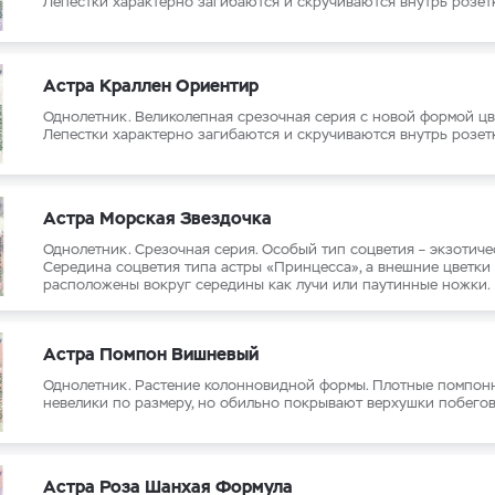
Лепестки характерно загибаются и скручиваются внутрь розет
Астра Краллен Ориентир
Однолетник. Великолепная срезочная серия с новой формой цв
Лепестки характерно загибаются и скручиваются внутрь розет
Астра Морская Звездочка
Однолетник. Срезочная серия. Особый тип соцветия – экзотиче
Середина соцветия типа астры «Принцесса», а внешние цветки
расположены вокруг середины как лучи или паутинные ножки.
Астра Помпон Вишневый
Однолетник. Растение колонновидной формы. Плотные помпон
невелики по размеру, но обильно покрывают верхушки побегов
Астра Роза Шанхая Формула