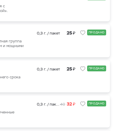
я с
ой».
₽
25
ПРОДАНО
0,3 г. / пакет
тная группа
ем и мощными
₽
25
ПРОДАНО
0,3 г. / пакет
него срока
₽
32
ПРОДАНО
0,3 г. / пакет
40
ученные