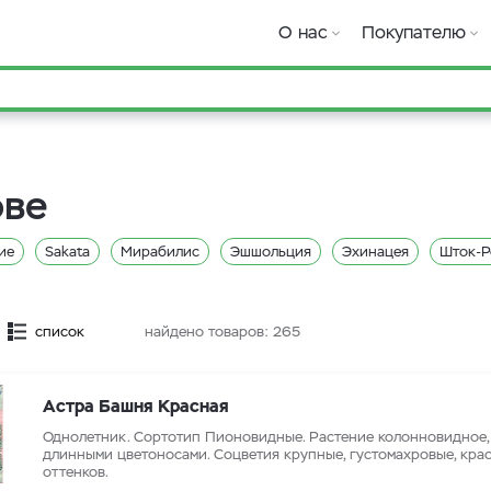
О нас
Покупателю
ове
ие
Sakata
Мирабилис
Эшшольция
Эхинацея
Шток-Р
ия
Рудбекия
Примула
Портулак
Петуния
Настурци
ис
Лён
Левкой
Кохия
Космея
Колеус
Клещевина
список
найдено товаров:
265
Календула
Ипомея
Иберис
Долихос
Диморфотека
на
Гелихризум
Гвоздика
Гайлардия
Вьюнок
Виола
Астра Башня Красная
ссум
Агератум
Однолетник. Сортотип Пионовидные. Растение колонновидное,
длинными цветоносами. Соцветия крупные, густомахровые, кра
оттенков.