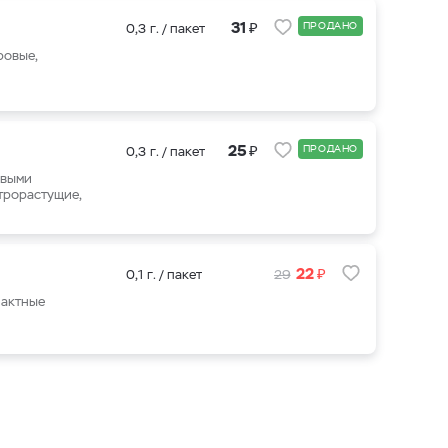
₽
31
ПРОДАНО
0,3 г. / пакет
ровые,
₽
25
ПРОДАНО
0,3 г. / пакет
овыми
трорастущие,
₽
22
0,1 г. / пакет
29
пактные