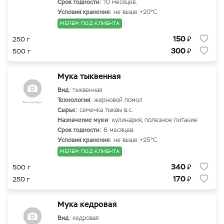
Срок годности
: 10 месяцев.
Условия хранения
: не выше +20°С
МЕЛЕМ ПОД КЛИЕНТА
₽
150
250 г
₽
300
500 г
Мука тыквенная
Вид
: тыквенная
Технология
: жерновой помол
Сырье
: семечка тыквы в.с.
Назначение муки
: кулинария, полезное питание
Срок годности
: 6 месяцев.
Условия хранения
: не выше +25°С
МЕЛЕМ ПОД КЛИЕНТА
₽
340
500 г
₽
170
250 г
Мука кедровая
Вид
: кедровая