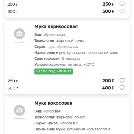
₽
250
250 г
₽
500
500 г
Мука абрикосовая
Вид
: абрикосовая
Технология
: жерновой помол
Сырье
: ядра абрикоса в.с.
Назначение муки
: кулинария, полезное питание
Срок годности
: 6 месяцев.
Условия хранения
: не выше +20°С
МЕЛЕМ ПОД КЛИЕНТА
₽
200
250 г
₽
400
500 г
Мука кокосовая
Вид
: кокосовая
Технология
: жерновой помол
Сырье
: мякоть кокоса в.с.
Назначение муки
: кулинария, косметология