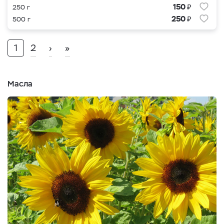
₽
150
250 г
₽
250
500 г
1
2
›
»
Масла