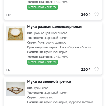
Условия хранения
: t +3…+6°С
МЕЛЕМ ПОД КЛИЕНТА
₽
240
1 кг
Мука ржаная цельнозерновая
Вид
: ржаная цельнозерновая
Технология
: жерновой помол
Сырье
: Рожь, зерно цельное
Производитель сырья
: Новосибирская область
Назначение муки
: кулинария
Условия хранения
: t +3…+6°С
МЕЛЕМ ПОД КЛИЕНТА
₽
220
1 кг
Мука из зеленой гречки
Вид
: гречневая
Технология
: жерновой помол
Сырье
: гречиха в.с.
Назначение муки
: кулинария, здоровое питание