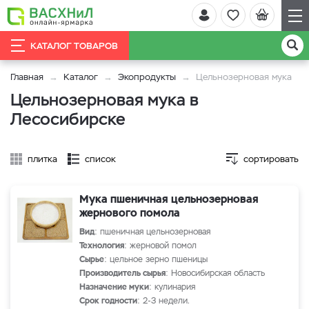
КАТАЛОГ ТОВАРОВ
Главная
Каталог
Экопродукты
Цельнозерновая мука
Цельнозерновая мука в
Лесосибирске
плитка
список
сортировать
Мука пшеничная цельнозерновая
жернового помола
Вид
: пшеничная цельнозерновая
Технология
: жерновой помол
Сырье
: цельное зерно пшеницы
Производитель сырья
: Новосибирская область
Назначение муки
: кулинария
Срок годности
: 2-3 недели.