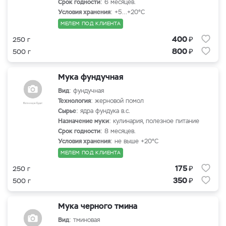
Срок годности
: 6 месяцев.
Условия хранения
: +5…+20°С
МЕЛЕМ ПОД КЛИЕНТА
₽
400
250 г
₽
800
500 г
Мука фундучная
Вид
: фундучная
Технология
: жерновой помол
Сырье
: ядра фундука в.с.
Назначение муки
: кулинария, полезное питание
Срок годности
: 8 месяцев.
Условия хранения
: не выше +20°С
МЕЛЕМ ПОД КЛИЕНТА
₽
175
250 г
₽
350
500 г
Мука черного тмина
Вид
: тминовая