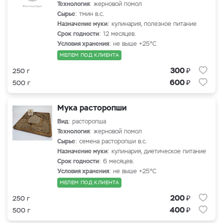
Технология
: жерновой помол
Сырье
: тмин в.с.
Назначение муки
: кулинария, полезное питание
Срок годности
: 12 месяцев.
Условия хранения
: не выше +25°С
МЕЛЕМ ПОД КЛИЕНТА
₽
300
250 г
₽
600
500 г
Мука расторопши
Вид
: расторопша
Технология
: жерновой помол
Сырье
: семена расторопши в.с.
Назначение муки
: кулинария, диетическое питание
Срок годности
: 6 месяцев.
Условия хранения
: не выше +25°С
МЕЛЕМ ПОД КЛИЕНТА
₽
200
250 г
₽
400
500 г