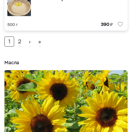
₽
390
500 г
1
2
›
»
Масла