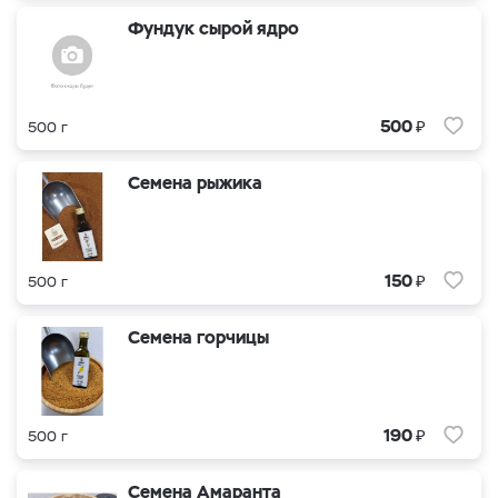
Фундук сырой ядро
₽
500
500 г
Семена рыжика
₽
150
500 г
Семена горчицы
₽
190
500 г
Семена Амаранта