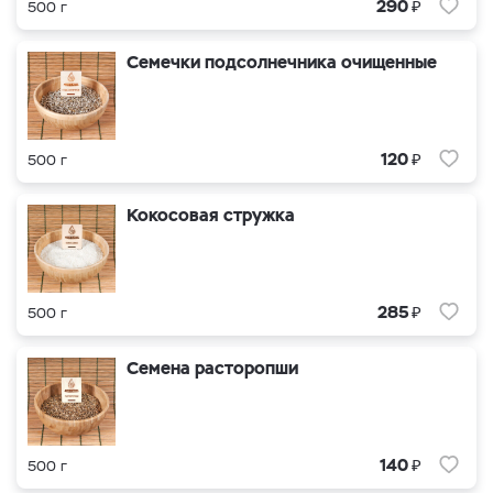
₽
290
500 г
Семечки подсолнечника очищенные
₽
120
500 г
Кокосовая стружка
₽
285
500 г
Семена расторопши
₽
140
500 г