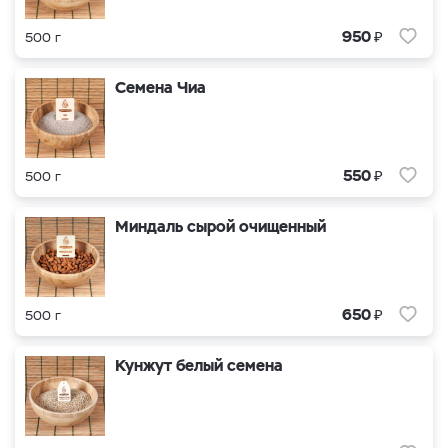
₽
950
500 г
Семена Чиа
₽
550
500 г
Миндаль сырой очищенный
₽
650
500 г
Кунжут белый семена