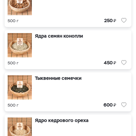
₽
250
500 г
Ядра семян конопли
₽
450
500 г
Тыквенные семечки
₽
600
500 г
Ядро кедрового ореха