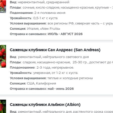
Вид:
неремонтантный, среднеранний
Плоды
: сочные, кисло-сладкие, насыщенно-красные, крупные – 
Подоношение:
2-я половина июня
Урожайность
: 0,5-1 кг с куста
Условия выращивания:
все регионы РФ, северная часть – с укр
Селекция:
Италия, «New Fruits»
Отправка и самовывоз: ИЮЛЬ - АВГУСТ 2026
Саженцы клубники Сан Андреас (San Andreas)
Вид
: ремонтантный, нейтрального светового дня
Плоды
: сладкие, насыщенно-красные, 25-30 гр., достигают до 
Плодоношение
: 2-3 года, непрерывное.
Урожайность:
умеренная, от 1-2 кг с куста.
Условия выращивания:
теплые и холодные регионы
Селекция:
США, Калифорния
Отправка и самовывоз: май - июнь 2026
Саженцы клубники Альбион (Albion)
Вид:
ремонтантный, нейтрального дня, растянутого срока созр