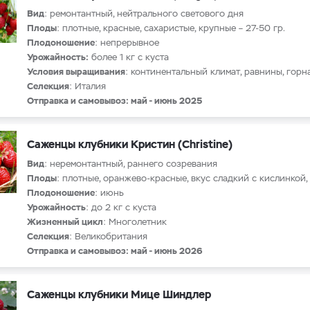
Вид
: ремонтантный, нейтрального светового дня
Плоды
: плотные, красные, сахаристые, крупные
–
27-50 гр.
Плодоношение
: непрерывное
Урожайность:
более 1 кг с куста
Условия выращивания
: континентальный климат, равнины, горн
Селекция
: Италия
Отправка и самовывоз: май - июнь 2025
Саженцы клубники Кристин (Christine)
Вид
: неремонтантный, раннего созревания
Плоды
: плотные, оранжево-красные, вкус сладкий с кислинкой,
Плодоношение
: июнь
Урожайность
: до 2 кг с куста
Жизненный цикл
: Многолетник
Селекция
: Великобритания
Отправка и самовывоз: май - июнь 2026
Саженцы клубники Мице Шиндлер