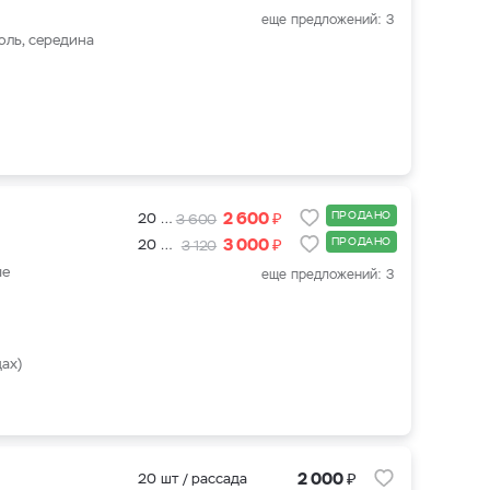
еще предложений: 3
юль, середина
₽
2 600
ПРОДАНО
20 шт / рассада
3 600
₽
3 000
ПРОДАНО
20 шт + подкормка для клубники 500 мл.
3 120
ые
еще предложений: 3
ах)
₽
2 000
20 шт / рассада