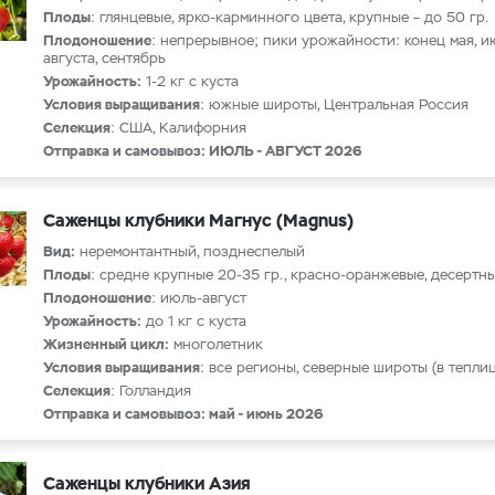
Плоды
: глянцевые, ярко-карминного цвета, крупные – до 50 гр.
Плодоношение
: непрерывное; пики урожайности: конец мая, и
августа, сентябрь
Урожайность:
1-2 кг с куста
Условия выращивания
: южные широты, Центральная Россия
Селекция
: США, Калифорния
Отправка и самовывоз: ИЮЛЬ - АВГУСТ 2026
Саженцы клубники Магнус (Magnus)
Вид:
неремонтантный, позднеспелый
Плоды
: средне крупные 20-35 гр., красно-оранжевые, десертн
Плодоношение
: июль-август
Урожайность:
до 1 кг с куста
Жизненный цикл:
многолетник
Условия выращивания
: все регионы, северные широты (в теплиц
Селекция
: Голландия
Отправка и самовывоз: май - июнь 2026
Саженцы клубники Азия