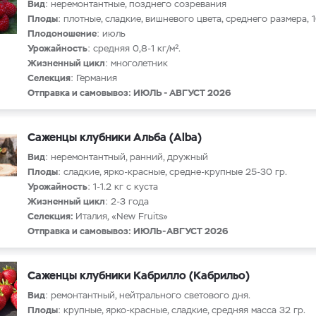
Вид
: неремонтантные, позднего созревания
Плоды
: плотные, сладкие, вишневого цвета, среднего размера, 1
Плодоношение
: июль
Урожайность
: средняя 0,8-1 кг/м².
Жизненный цикл
: многолетник
Селекция
: Германия
Отправка и самовывоз: ИЮЛЬ - АВГУСТ 2026
Саженцы клубники Альба (Alba)
Вид
: неремонтантный, ранний, дружный
Плоды
: сладкие, ярко-красные, средне-крупные 25-30 гр.
Урожайность
: 1-1.2 кг с куста
Жизненный цикл
: 2-3 года
Селекция:
Италия, «New Fruits»
Отправка и самовывоз: ИЮЛЬ-АВГУСТ 2026
Саженцы клубники Кабрилло (Кабрильо)
Вид
: ремонтантный, нейтрального светового дня.
Плоды
: крупные, ярко-красные, сладкие, средняя масса 32 гр.