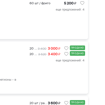
₽
5 200
60 шт / фриго
еще предложений: 4
₽
3 000
ПРОДАНО
20 шт / рассада
3 400
₽
3 400
ПРОДАНО
20 шт + подкормка для клубники 500 мл.
3 520
еще предложений: 4
регионы – в
₽
3 600
ПРОДАНО
20 шт / рассада