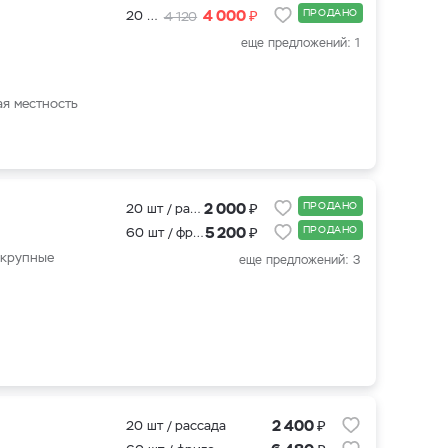
₽
4 000
ПРОДАНО
20 шт + подкормка для клубники 500 мл.
4 120
еще предложений: 1
ая местность
₽
2 000
ПРОДАНО
20 шт / рассада
₽
5 200
ПРОДАНО
60 шт / фриго
 крупные
еще предложений: 3
₽
2 400
20 шт / рассада