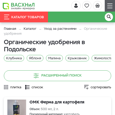
КАТАЛОГ ТОВАРОВ
Главная
Каталог
Уход за растениями
Органические
удобрения
Органические удобрения в
Подольске
Клубника
Яблоня
Малина
Крыжовник
Жимолость
РАСШИРЕННЫЙ ПОИСК
плитка
список
сортировать
ОМК Ферма для картофеля
Объем:
500 мл, 2 л.
Посадочный материал:
картофель