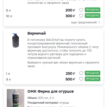
количество и оформите заказ.
₽
200
ПРОДАНО
5 л
₽
300
ПРОДАНО
10 л
еще предложений: 1
Вермичай
В питомнике ВАСХНиЛ вы можете купить
концентрированный вермичай, полученный
проливом биогумуса. Минимального объема (1 литр
вермичая) достаточно, чтобы получить до 100
литров водного раствора для подкормки и
опрыскивания растений.
Выберете нужный вам объем вермичая и оформите
заказ.
₽
250
ПРОДАНО
1 л
₽
500
ПРОДАНО
3 л
ОМК Ферма для огурцов
Объем:
200 мл, 2 л.
Посадочный материал:
огурцы