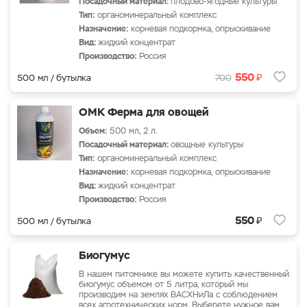
Посадочный материал:
плодово-ягодные культуры
Тип:
органоминеральный комплекс
Назначение:
корневая подкормка, опрыскивание
Вид:
жидкий концентрат
Производство:
Россия
₽
550
500 мл / бутылка
700
ОМК Ферма для овощей
Объем:
500 мл, 2 л.
Посадочный материал:
овощные культуры
Тип:
органоминеральный комплекс
Назначение:
корневая подкормка, опрыскивание
Вид:
жидкий концентрат
Производство:
Россия
₽
550
500 мл / бутылка
Биогумус
В нашем питомнике вы можете купить качественный
биогумус объемом от 5 литра, который мы
производим на землях ВАСХНиЛа с соблюдением
всех агротехнических норм. Выберете нужное вам