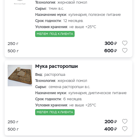
Технология
: жерновой помол
Сырье
: тмин в.с.
Назначение муки
: кулинария, полезное питание
Срок годности
: 12 месяцев.
Условия хранения
: не выше +25°С
МЕЛЕМ ПОД КЛИЕНТА
₽
300
250 г
₽
600
500 г
Мука расторопши
Вид
: расторопша
Технология
: жерновой помол
Сырье
: семена расторопши в.с.
Назначение муки
: кулинария, диетическое питание
Срок годности
: 6 месяцев.
Условия хранения
: не выше +25°С
МЕЛЕМ ПОД КЛИЕНТА
₽
200
250 г
₽
400
500 г