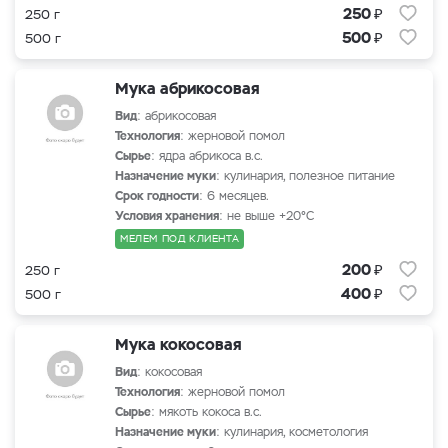
₽
250
250 г
₽
500
500 г
Мука абрикосовая
Вид
: абрикосовая
Технология
: жерновой помол
Сырье
: ядра абрикоса в.с.
Назначение муки
: кулинария, полезное питание
Срок годности
: 6 месяцев.
Условия хранения
: не выше +20°С
МЕЛЕМ ПОД КЛИЕНТА
₽
200
250 г
₽
400
500 г
Мука кокосовая
Вид
: кокосовая
Технология
: жерновой помол
Сырье
: мякоть кокоса в.с.
Назначение муки
: кулинария, косметология