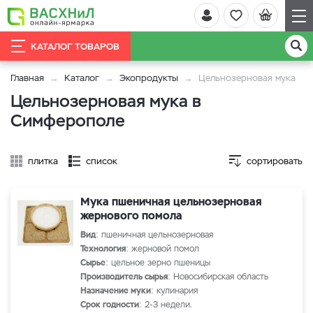
КАТАЛОГ ТОВАРОВ
Главная
Каталог
Экопродукты
Цельнозерновая мука
Цельнозерновая мука в
Симферополе
плитка
список
сортировать
Мука пшеничная цельнозерновая
жернового помола
Вид
: пшеничная цельнозерновая
Технология
: жерновой помол
Сырье
: цельное зерно пшеницы
Производитель сырья
: Новосибирская область
Назначение муки
: кулинария
Срок годности
: 2-3 недели.