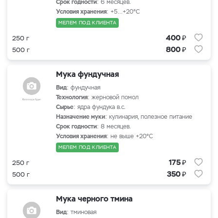
Срок годности
: 6 месяцев.
Условия хранения
: +5…+20°С
МЕЛЕМ ПОД КЛИЕНТА
₽
400
250 г
₽
800
500 г
Мука фундучная
Вид
: фундучная
Технология
: жерновой помол
Сырье
: ядра фундука в.с.
Назначение муки
: кулинария, полезное питание
Срок годности
: 8 месяцев.
Условия хранения
: не выше +20°С
МЕЛЕМ ПОД КЛИЕНТА
₽
175
250 г
₽
350
500 г
Мука черного тмина
Вид
: тминовая