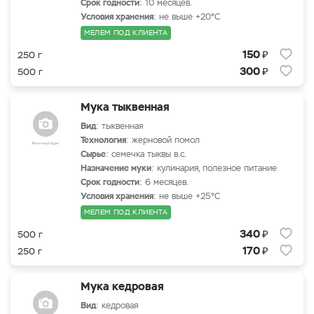
Срок годности
: 10 месяцев.
Условия хранения
: не выше +20°С
МЕЛЕМ ПОД КЛИЕНТА
₽
150
250 г
₽
300
500 г
Мука тыквенная
Вид
: тыквенная
Технология
: жерновой помол
Сырье
: семечка тыквы в.с.
Назначение муки
: кулинария, полезное питание
Срок годности
: 6 месяцев.
Условия хранения
: не выше +25°С
МЕЛЕМ ПОД КЛИЕНТА
₽
340
500 г
₽
170
250 г
Мука кедровая
Вид
: кедровая