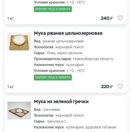
Условия хранения
: t +3…+6°С
МЕЛЕМ ПОД КЛИЕНТА
₽
240
1 кг
Мука ржаная цельнозерновая
Вид
: ржаная цельнозерновая
Технология
: жерновой помол
Сырье
: Рожь, зерно цельное
Производитель сырья
: Новосибирская область
Назначение муки
: кулинария
Условия хранения
: t +3…+6°С
МЕЛЕМ ПОД КЛИЕНТА
₽
220
1 кг
Мука из зеленой гречки
Вид
: гречневая
Технология
: жерновой помол
Сырье
: гречиха в.с.
Назначение муки
: кулинария, здоровое питание