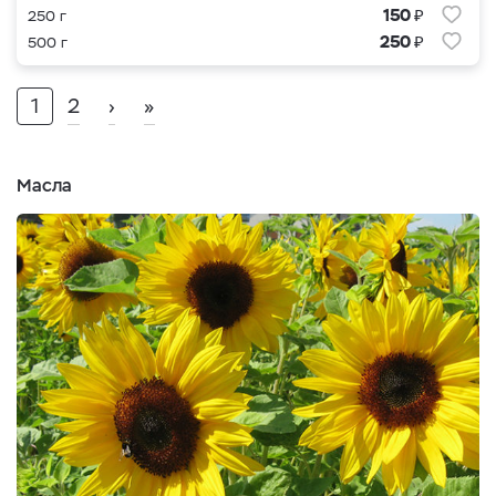
₽
150
250 г
₽
250
500 г
1
2
›
»
Масла