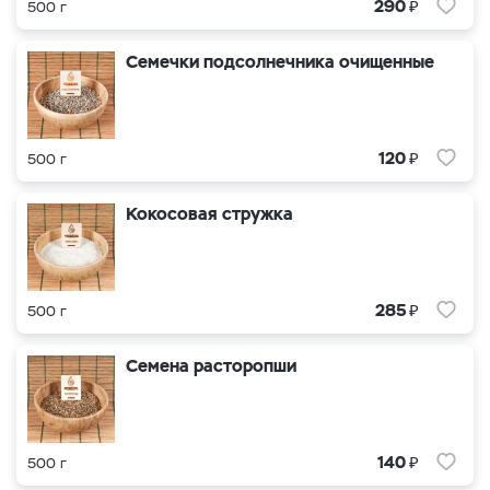
₽
290
500 г
Семечки подсолнечника очищенные
₽
120
500 г
Кокосовая стружка
₽
285
500 г
Семена расторопши
₽
140
500 г