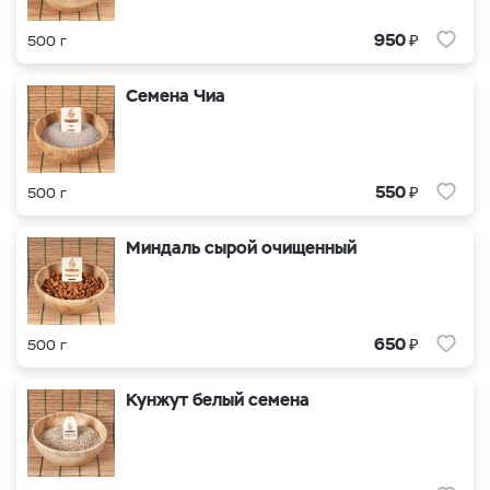
₽
950
500 г
Семена Чиа
₽
550
500 г
Миндаль сырой очищенный
₽
650
500 г
Кунжут белый семена