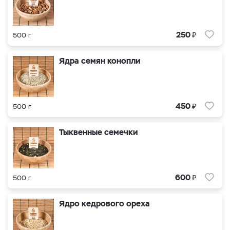
₽
250
500 г
Ядра семян конопли
₽
450
500 г
Тыквенные семечки
₽
600
500 г
Ядро кедрового ореха