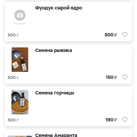
Фундук сырой ядро
₽
500
500 г
Семена рыжика
₽
150
500 г
Семена горчицы
₽
190
500 г
Семена Амаранта