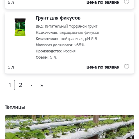
цена по заявке
5 л
Грунт для фикусов
Вид
: питательный торфяной грунт
Назначение
: выращивание фикусов
Кислотность
: нейтральная, рН 5,8
Массовая доля влаги
: ≤65%
Производство
: Россия
Объем
: 5 л.
цена по заявке
5 л
1
2
›
»
Теплицы