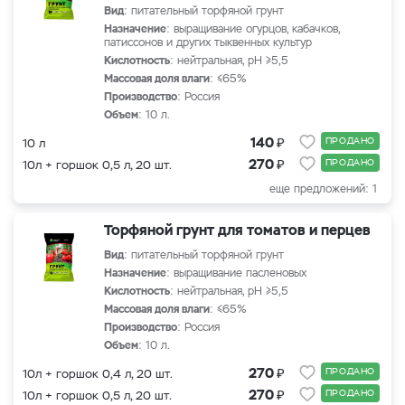
Вид
: питательный торфяной грунт
Назначение
: выращивание огурцов, кабачков,
патиссонов и других тыквенных культур
Кислотность
: нейтральная, рН ≥5,5
Массовая доля влаги
: ≤65%
Производство
: Россия
Объем
: 10 л.
₽
140
ПРОДАНО
10 л
₽
270
ПРОДАНО
10л + горшок 0,5 л, 20 шт.
еще предложений: 1
Торфяной грунт для томатов и перцев
Вид
: питательный торфяной грунт
Назначение
: выращивание пасленовых
Кислотность
: нейтральная, рН ≥5,5
Массовая доля влаги
: ≤65%
Производство
: Россия
Объем
: 10 л.
₽
270
ПРОДАНО
10л + горшок 0,4 л, 20 шт.
₽
270
ПРОДАНО
10л + горшок 0,5 л, 20 шт.