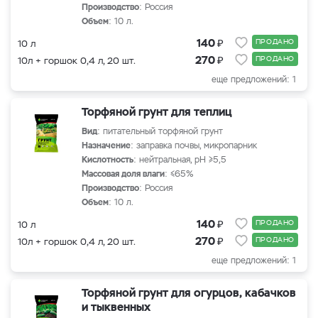
Производство
: Россия
Объем
: 10 л.
₽
140
ПРОДАНО
10 л
₽
270
ПРОДАНО
10л + горшок 0,4 л, 20 шт.
еще предложений: 1
Торфяной грунт для теплиц
Вид
: питательный торфяной грунт
Назначение
: заправка почвы, микропарник
Кислотность
: нейтральная, рН ≥5,5
Массовая доля влаги
: ≤65%
Производство
: Россия
Объем
: 10 л.
₽
140
ПРОДАНО
10 л
₽
270
ПРОДАНО
10л + горшок 0,4 л, 20 шт.
еще предложений: 1
Торфяной грунт для огурцов, кабачков
и тыквенных