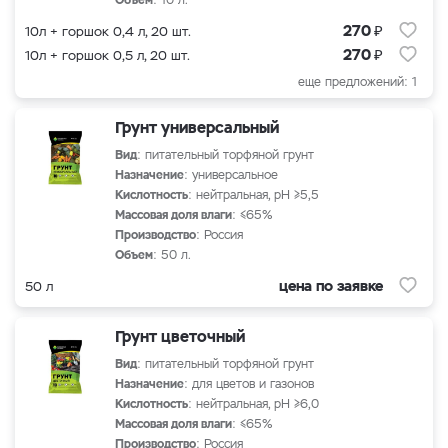
Объем
: 10 л.
₽
270
10л + горшок 0,4 л, 20 шт.
₽
270
10л + горшок 0,5 л, 20 шт.
еще предложений: 1
Грунт универсальный
Вид
: питательный торфяной грунт
Назначение
: универсальное
Кислотность
: нейтральная, рН ≥5,5
Массовая доля влаги
: ≤65%
Производство
: Россия
Объем
: 50 л.
цена по заявке
50 л
Грунт цветочный
Вид
: питательный торфяной грунт
Назначение
: для цветов и газонов
Кислотность
: нейтральная, рН ≥6,0
Массовая доля влаги
: ≤65%
Производство
: Россия