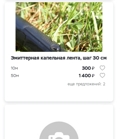
Эмиттерная капельная лента, шаг 30 см
₽
300
10м
₽
1 400
50м
еще предложений: 2