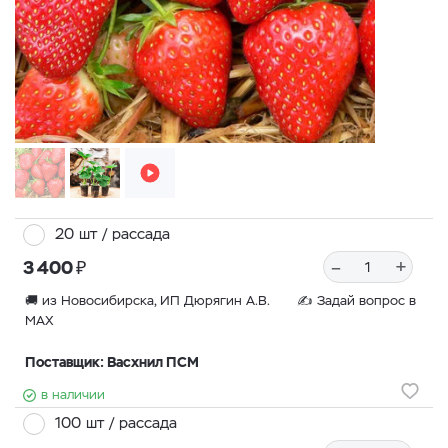
20 шт / рассада
₽
–
+
3 400
🚚 из Новосибирска, ИП Дюрягин А.В. ✍
Задай вопрос в
MAX
Поставщик: Васхнил ПСМ
в наличии
100 шт / рассада