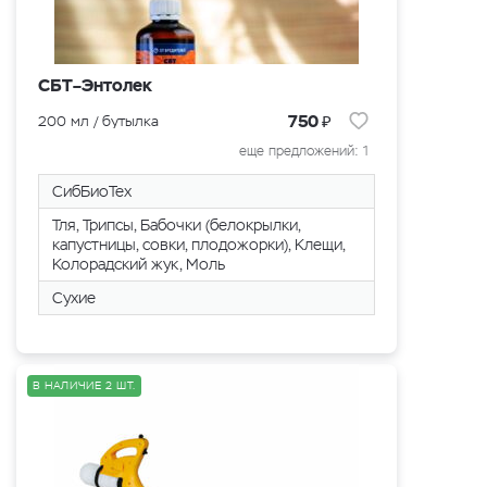
СБТ–Энтолек
₽
750
200 мл / бутылка
еще предложений: 1
СибБиоТех
Тля, Трипсы, Бабочки (белокрылки,
капустницы, совки, плодожорки), Клещи,
Колорадский жук, Моль
Сухие
В НАЛИЧИЕ 2 ШТ.