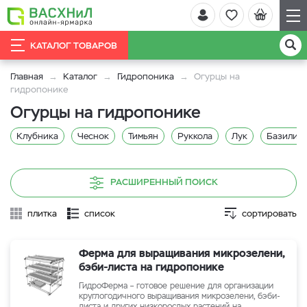
КАТАЛОГ ТОВАРОВ
Главная
Каталог
Гидропоника
Огурцы на
гидропонике
Огурцы на гидропонике
Клубника
Чеснок
Тимьян
Руккола
Лук
Базилик 
РАСШИРЕННЫЙ ПОИСК
плитка
список
сортировать
Ферма для выращивания микрозелени,
бэби-листа на гидропонике
ГидроФерма – готовое решение для организации
круглогодичного выращивания микрозелени, бэби-
листа и других низкорослых растений на