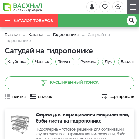
КАТАЛОГ ТОВАРОВ
Главная
Каталог
Гидропоника
Сатудай на
гидропонике
Сатудай на гидропонике
Клубника
Чеснок
Тимьян
Руккола
Лук
Базилик 
РАСШИРЕННЫЙ ПОИСК
плитка
список
сортировать
Ферма для выращивания микрозелени,
бэби-листа на гидропонике
ГидроФерма – готовое решение для организации
круглогодичного выращивания микрозелени, бэби-
листа и других низкорослых растений на