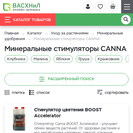
КАТАЛОГ ТОВАРОВ
Главная
Каталог
Уход за растениями
Минеральные
удобрения
Минеральные стимуляторы CANNA
Минеральные стимуляторы CANNA
Клубника
Малина
Яблоня
Груша
Крыжовник
Жи
РАСШИРЕННЫЙ ПОИСК
плитка
список
сортировать
Стимулятор цветения BOOST
Accelerator
Стимулятор Canna BOOST Accelerator - улучшает
обмен веществ растений. От здоровья растения и
его метаболизма напрямую зависит усвоение