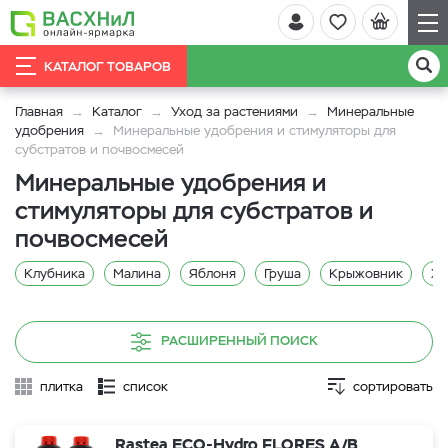
КАТАЛОГ ТОВАРОВ
Главная
Каталог
Уход за растениями
Минеральные
удобрения
Минеральные удобрения и стимуляторы для
субстратов и почвосмесей
Минеральные удобрения и
стимуляторы для субстратов и
почвосмесей
Клубника
Малина
Яблоня
Груша
Крыжовник
Жи
РАСШИРЕННЫЙ ПОИСК
плитка
список
сортировать
Rastea ECO-Hydro FLORES A/B