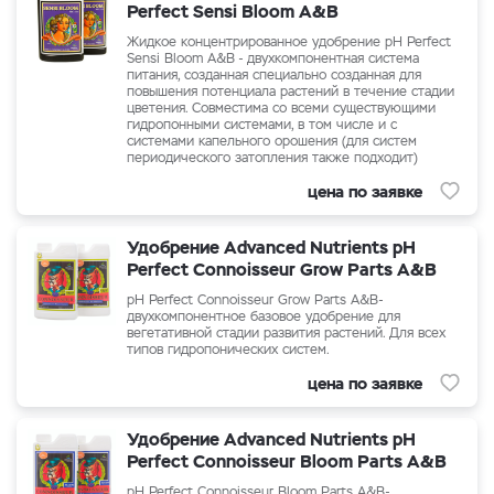
Perfect Sensi Bloom A&B
Жидкое концентрированное удобрение
pH Perfect
Sensi Bloom A&B
- двухкомпонентная система
питания, созданная специально созданная для
повышения потенциала растений в течение стадии
цветения. Совместима со всеми существующими
гидропонными системами, в том числе и с
системами капельного орошения (для систем
периодического затопления также подходит)
цена по заявке
Удобрение Advanced Nutrients pH
Perfect Connoisseur Grow Parts A&B
pH Perfect Connoisseur Grow Parts A&B-
двухкомпонентное базовое удобрение
для
вегетативной стадии развития растений
. Для всех
типов гидропонических систем.
цена по заявке
Удобрение Advanced Nutrients pH
Perfect Connoisseur Bloom Parts A&B
pH Perfect Connoisseur Bloom Parts A&B-