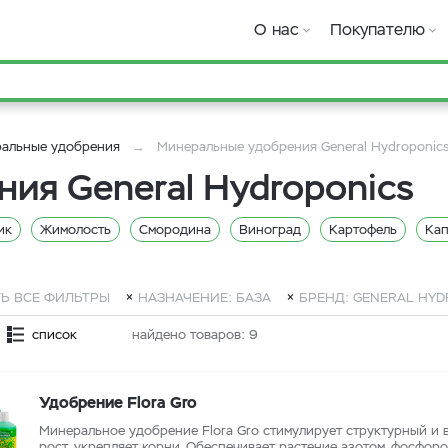
О нас
Покупателю
альные удобрения
Минеральные удобрения General Hydroponic
ия General Hydroponics
ик
Жимолость
Смородина
Виноград
Картофель
Кап
ник
Розмарин
Сельдерей
Тимьян
Шпинат
Петрушка
Свекла
Руккола
Горчица
Базилик
Чеснок
Лук
Д
Ь ВСЕ ФИЛЬТРЫ
НАЗНАЧЕНИЕ: БАЗА
БРЕНД: GENERAL HYD
сей
Для земли
Стимуляторы Hesi
Стимуляторы CANNA
список
найдено товаров:
9
тимуляторы Powder Feeding
Стимуляторы B.A.C.
Стимуляторы A
зовые удобрения CANNA
Базовые удобрения General Hydroponics
Удобрение Flora Gro
рения RasTea
Базовые удобрения Powder Feeding
Базовые удо
Минеральное удобрение Flora Gro стимулирует структурный и 
рост, укрепляет корни. Обеспечивает растение азотом, фосфоро