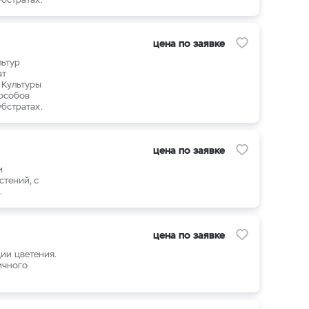
цена по заявке
льтур
ат
 Культуры
пособов
бстратах.
цена по заявке
и
стений, с
.
цена по заявке
ии цветения.
ичного