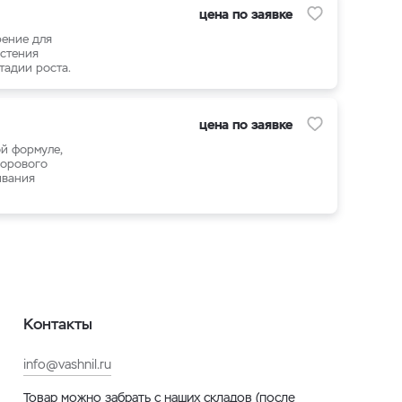
цена по заявке
рение для
астения
тадии роста.
цена по заявке
й формуле,
дорового
ивания
Контакты
info@vashnil.ru
Товар можно забрать с наших складов (после