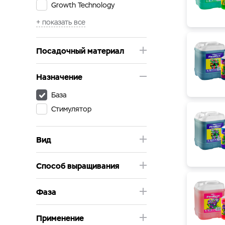
Growth Technology
Базовые удобрения Advanced Nutrients
Базовые удоб
Hesi
Plagron
Powder Feeding
Посадочный материал
RasTea
Назначение
База
Стимулятор
Вид
Способ выращивания
Фаза
Применение