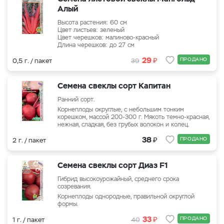
Алый
Высота растения: 60 см
Цвет листьев: зеленый
Цвет черешков: малиново-красный
Длина черешков: до 27 см
₽
29
ПРОДАНО
0,5 г. / пакет
39
Семена свеклы сорт Капитан
Ранний сорт.
Корнеплоды округлые, с небольшим тонким
корешком, массой 200-300 г. Мякоть темно-красная,
нежная, сладкая, без грубых волокон и колец.
₽
38
ПРОДАНО
2 г. / пакет
Семена свеклы сорт Диаз F1
Гибрид высокоурожайный, среднего срока
созревания.
Корнеплоды однородные, правильной округлой
формы.
₽
33
ПРОДАНО
1 г. / пакет
40