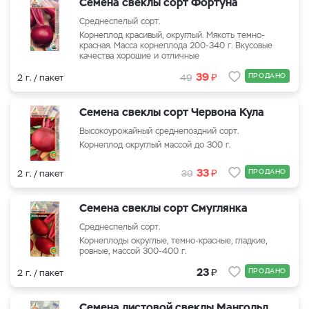
Семена свеклы сорт Фортуна
Среднеспелый сорт.
Корнеплод красивый, округлый. Мякоть темно-
красная. Масса корнеплода 200-340 г. Вкусовые
качества хорошие и отличные
₽
39
ПРОДАНО
2 г. / пакет
49
Семена свеклы сорт Червона Кула
Высокоурожайный среднепоздний сорт.
Корнеплод округлый массой до 300 г.
₽
33
ПРОДАНО
2 г. / пакет
39
Семена свеклы сорт Смуглянка
Среднеспелый сорт.
Корнеплоды округлые, темно-красные, гладкие,
ровные, массой 300-400 г.
₽
23
ПРОДАНО
2 г. / пакет
Семена листовой свеклы Мангольд