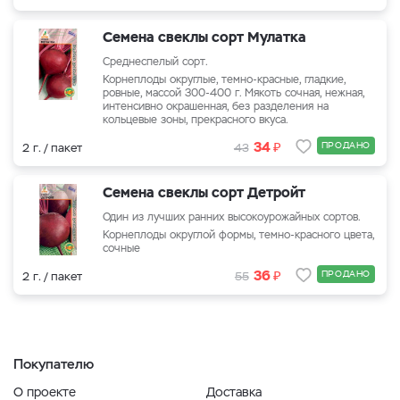
Семена свеклы сорт Мулатка
Среднеспелый сорт.
Корнеплоды округлые, темно-красные, гладкие,
ровные, массой 300-400 г. Мякоть сочная, нежная,
интенсивно окрашенная, без разделения на
кольцевые зоны, прекрасного вкуса.
₽
34
ПРОДАНО
2 г. / пакет
43
Семена свеклы сорт Детройт
Один из лучших ранних высокоурожайных сортов.
Корнеплоды округлой формы, темно-красного цвета,
сочные
₽
36
ПРОДАНО
2 г. / пакет
55
Покупателю
О проекте
Доставка