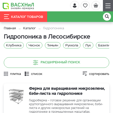
КАТАЛОГ ТОВАРОВ
Главная
Каталог
Гидропоника
Гидропоника в Лесосибирске
Клубника
Чеснок
Тимьян
Руккола
Лук
Базилик 
РАСШИРЕННЫЙ ПОИСК
плитка
список
сортировать
Ферма для выращивания микрозелени,
бэби-листа на гидропонике
ГидроФерма – готовое решение для организации
круглогодичного выращивания микрозелени, бэби-
листа и других низкорослых растений на
гидропонике в промышленных масштабах.