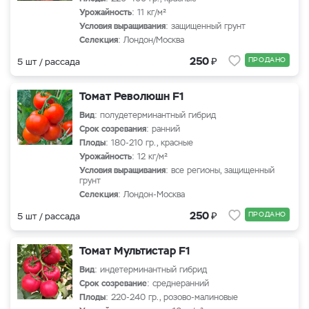
Урожайность
: 11 кг/м²
Условия выращивания
: защищенный грунт
Селекция
: Лондон/Москва
₽
250
ПРОДАНО
5 шт / рассада
Томат Революшн F1
Вид
: полудетерминантный гибрид
Срок созревания
: ранний
Плоды
: 180-210 гр., красные
Урожайность
: 12 кг/м²
Условия выращивания
: все регионы, защищенный
грунт
Селекция
: Лондон-Москва
₽
250
ПРОДАНО
5 шт / рассада
Томат Мультистар F1
Вид
: индетерминантный гибрид
Срок созревание
: среднеранний
Плоды
: 220-240 гр., розово-малиновые