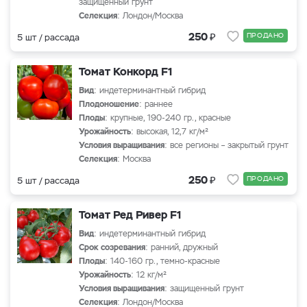
защищенный грунт
Селекция
: Лондон/Москва
₽
250
ПРОДАНО
5 шт / рассада
Томат Конкорд F1
Вид
: индетерминантный гибрид
Плодоношение
: раннее
Плоды
: крупные, 190-240 гр., красные
Урожайность
: высокая, 12,7 кг/м²
Условия выращивания
: все регионы – закрытый грунт
Селекция
: Москва
₽
250
ПРОДАНО
5 шт / рассада
Томат Ред Ривер F1
Вид
: индетерминантный гибрид
Срок созревания
: ранний, дружный
Плоды
: 140-160 гр., темно-красные
Урожайность
: 12 кг/м²
Условия выращивания
: защищенный грунт
Селекция
: Лондон/Москва