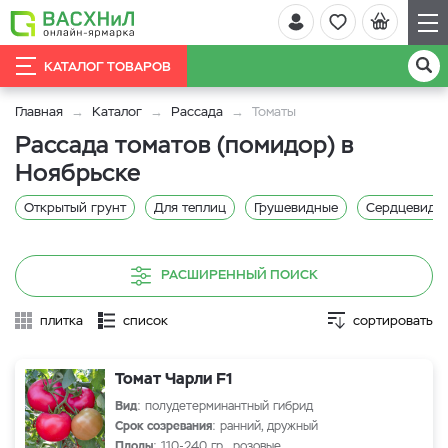
КАТАЛОГ ТОВАРОВ
Главная
Каталог
Рассада
Томаты
Рассада томатов (помидор) в
Ноябрьске
Открытый грунт
Для теплиц
Грушевидные
Сердцевидн
РАСШИРЕННЫЙ ПОИСК
плитка
список
сортировать
Томат Чарли F1
Вид
: полудетерминантный гибрид
Срок созревания
: ранний, дружный
Плоды
: 110-240 гр., розовые