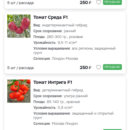
₽
250
ПРОДАНО
5 шт / рассада
Томат Среда F1
Вид
: индетерминантный гибрид
Срок созревания
: ранний
Плоды
: 280-300 гр., розовые
Урожайность
: 9,5-11 кг/м²
Условия выращивания
: все регионы, защищенный
грунт
Селекция
: Лондон-Москва
₽
250
ПРОДАНО
5 шт / рассада
Томат Интрига F1
Вид
: детерминантный гибрид
Срок созревания
: ультра ранний
Плоды
: 85-140 гр., красные
Урожайность
: 5,9 кг/м²
Условия выращивания
: защищенный и открытый
грунт
Селекция
: Москва-Лондон