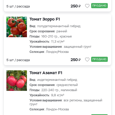
₽
250
ПРОДАНО
5 шт / рассада
Томат Зорро F1
Вид
: полудетерминантный гибрид
Срок созревания
: ранний
Плоды
: 160-210 гр., красные
Урожайность
: 11,3 кг/м²
Условия выращивания
: защищенный грунт
Селекция
: Лондон/Москва
₽
250
ПРОДАНО
5 шт / рассада
Томат Азамат F1
Вид
: индетерминантный гибрид
Срок созревания
: среднеспелый
Плоды
: 220-240 гр., малиновый
Урожайность
: 9,8 кг/м²
Условия выращивания
: все регионы, защищенный
грунт
Селекция
: Лондон-Москва