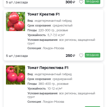
₽
300
ПРОДАНО
5 шт / рассада
Томат Креатив F1
Вид
: индетерминантный гибрид
Срок созревания
: среднеспелый
Плоды
: 220-300 гр., розовые
Урожайность
: 5,7-7,0 кг/м²
Условия выращивания
: все регионы, защищенный
грунт
Селекция
: Лондон-Москва
₽
250
ПРОДАНО
5 шт / рассада
Томат Перспектива F1
Вид
: индетерминантный гибрид
Срок созревания
: среднеранний
Плоды
: 380-400 гр., розовые
Урожайность
: 10-12 кг/м²
Условия выращивания
: все регионы, защищенный
грунт
Селекция
: Лондон-Москва