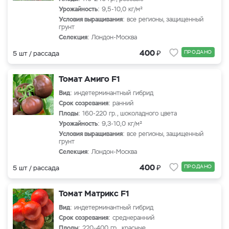
Урожайность
: 9,5-10,0 кг/м²
Условия выращивания
: все регионы, защищенный
грунт
Селекция
: Лондон-Москва
₽
400
ПРОДАНО
5 шт / рассада
Томат Амиго F1
Вид
: индетерминантный гибрид
Срок созревания
: ранний
Плоды
: 160-220 гр., шоколадного цвета
Урожайность
: 9,3-10,0 кг/м²
Условия выращивания
: все регионы, защищенный
грунт
Селекция
: Лондон-Москва
₽
400
ПРОДАНО
5 шт / рассада
Томат Матрикс F1
Вид
: индетерминантный гибрид
Срок созревания
: среднеранний
Плоды
: 220-400 гр., красные