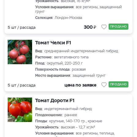
Урожайность
: высокая, 16 кг/м²
Условия выращивания
: все регионы, защищенный
грунт
Селекция
: Лондон-Москва
₽
300
ПРОДАНО
5 шт / рассада
Томат Челси F1
Вид
: среднеранний индетерминантный гибрид
Растение
: вегетативного типа
Плод
: округлый, 220-250 г
Поверхность плода
: розовая
Место выращивания
: защищенный грунт
цена по заявке
ПРОДАНО
5 шт / рассада
Томат Дороти F1
Вид
: индетерминантный гибрид
Плодоношение
: раннее
Плоды
: крупные, 140-170 гр., красные
Урожайность
: высокая – 12,7 кг/м²
Условия выращивания
: все регионы, теплица,