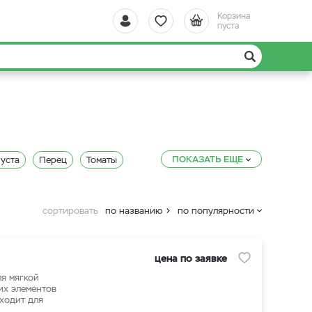
Корзина
пуста
ПОКАЗАТЬ ЕЩЕ
уста
Перец
Томаты
Рябина
Слива
Дайкон
ыня
Батат
Арбуз
сортировать
по названию
по популярности
Стимуляторы General Hydroponics
dvanced Nutrients
цена по заявке
ля мягкой
их элементов
брения B.A.C.
дходит для