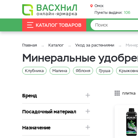
Омск
Пункты выдачи:
106
КАТАЛОГ ТОВАРОВ
Главная
Каталог
Уход за растениями
Минер
Минеральные удобре
Клубника
Малина
Яблоня
Груша
Крыжовн
Огурцы
Баклажан
Щавель
Паприка
Лимон
Овес
Рапс
Кинза
Кресс-салат
Редиска
плитка
Бренд
Eжевика
Для кокосового субстрата
Для почвосме
Посадочный материал
Стимуляторы Growth Technology
Укроп
Мята
С
Стимуляторы Plagron
Базовые удобрения Hesi
Ба
Назначение
Базовые удобрения Growth Technology
Базовые удоб