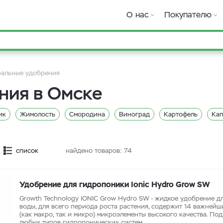
О нас
Покупателю
альные удобрения
ния в Омске
ик
Жимолость
Смородина
Виноград
Картофель
Кап
ник
Розмарин
Сельдерей
Тимьян
Шпинат
Петрушка
Свекла
Руккола
Горчица
Базилик
Чеснок
Лук
Д
список
найдено товаров:
74
сей
Для земли
Стимуляторы Hesi
Стимуляторы CANNA
тимуляторы Powder Feeding
Стимуляторы B.A.C.
Стимуляторы A
Удобрение для гидропоники Ionic Hydro Grow SW
зовые удобрения CANNA
Базовые удобрения General Hydroponics
Growth Technology IONIC Grow Hydro SW - жидкое удобрение д
воды, для всего периода роста растения, содержит 14 важнейш
рения RasTea
Базовые удобрения Powder Feeding
Базовые удо
(как макро, так и микро) микроэлементы высокого качества. По
любых типов гидропонических систем.