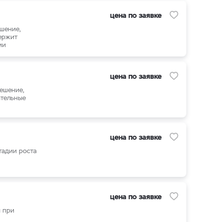
цена по заявке
шение,
держит
ии
цена по заявке
ешение,
ательные
цена по заявке
тадии роста
цена по заявке
я при