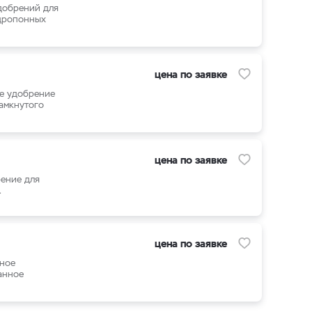
добрений для
идропонных
цена по заявке
е удобрение
замкнутого
цена по заявке
рение для
.
цена по заявке
нное
анное