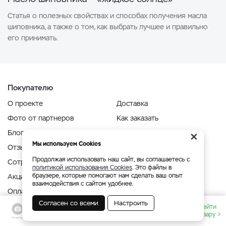
Статья о полезных свойствах и способах получения масла
шиповника, а также о том, как выбрать лучшее и правильно
его принимать.
Покупателю
О проекте
Доставка
Фото от партнеров
Как заказать
×
Блог
Отслеживание заказа
Мы используем Cookies
Отзывы
Гарантии и возврат
Продолжая использовать наш сайт, вы соглашаетесь с
Сотрудничество
Вопрос-ответ
политикой использования Cookies
. Это файлы в
браузере, которые помогают нам сделать ваш опыт
Акции
Контакты
взаимодействия с сайтом удобнее.
Оплата
Согласен со всеми
Настроить
Оливковое масло холодного отжима
Перейти
Контакты
₽
к товару >
от
Infinity