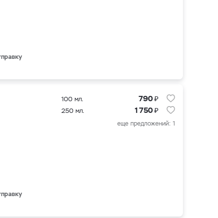
тправку
₽
790
100 мл.
₽
1 750
250 мл.
еще предложений: 1
тправку