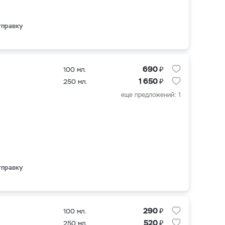
тправку
₽
690
100 мл.
₽
1 650
250 мл.
еще предложений: 1
тправку
₽
290
100 мл.
₽
520
250 мл.