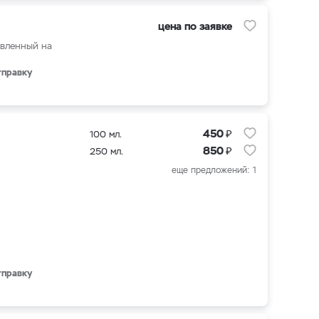
цена по заявке
овленный на
тправку
₽
450
100 мл.
₽
850
250 мл.
еще предложений: 1
тправку