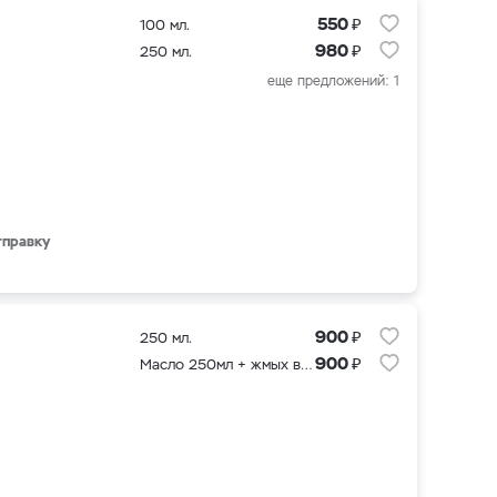
₽
550
100 мл.
₽
980
250 мл.
еще предложений: 1
тправку
₽
900
250 мл.
₽
900
Масло 250мл + жмых в подарок