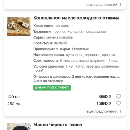
еще предложений: 1
Конопляное масло холодного отжима
Класс масла
: органик
Технология
: ручное холодное прессование
Сырье
: семена конопли
Сорт сырья
: высший
Производитель сырья
: Мордовия
Назначение масла
: кулинария, здоровье, красота.
Срок годности
: 6 месяцев, после вскрытия – 1 мес.
Условия хранения
: t +3…+6°С, избегать солнечных
лучей
Отправка и самовывоз: 2 дня на изготовления масла,
2 дня на отправку
ДАВИМ ПОД КЛИЕНТА
₽
650
100 мл.
₽
1 390
250 мл.
еще предложений: 1
Масло черного тмина