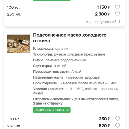
₽
1 150
100 мл.
₽
2 300
250 мл.
еще предложений: 1
Подсолнечное масло холодного
отжима
Класс масла
: органик
Технология
: ручное холодное прессование
Сырье
:
семечка подсолнечника
Сорт сырья
: высший
Производитель сырья
:
Алтай
Назначение масла
: кулинария, здоровье
Срок годности
: 6 месяцев, после вскрытия – 1 мес.
Условия хранения
: t +3…+6°С, избегать солнечных
лучей
Отправка и самовывоз: 2 дня на изготовления масла,
2 дня на отправку
ДАВИМ ПОД КЛИЕНТА
₽
250
100 мл.
₽
520
250 мл.