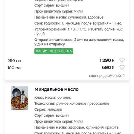
Сорт сырья
: высший
Производитель сырья
: Чили
Назначение масла
: кулинария, здоровье
Срок годности
: 6 месяцев, после вскрытия – 1 мес.
Условия хранения
: t +3…+6°С, избегать солнечных
лучей
Отправка и самовывоз: 2 дня на изготовления масла,
2 дня на отправку
ДАВИМ ПОД КЛИЕНТА
₽
1 290
250 мл.
₽
690
100 мл.
еще предложений: 1
Миндальное масло
Класс масла
: органик
Технология
: ручное холодное прессование
Сырье
: миндаль
Сорт сырья
: высший
Производитель сырья
: Чили
Назначение масла
: здоровье, кулинария, красота
Срок годности
: 6 месяцев, после вскрытия – 1 мес.