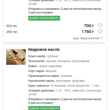
Условия хранения
: t +3…+6°С, избегать солнечных
лучей
Отправка и самовывоз: 2 дня на изготовления масла,
2 дня на отправку
ДАВИМ ПОД КЛИЕНТА
₽
700
100 мл.
₽
1 750
250 мл.
еще предложений: 1
Кедровое масло
Класс масла
: органик
Технология
: ручное холодное прессование
Сырье
: орехи кедровые
Сорт сырья
: высший
Производитель сырья
: Хакасия
Назначение масла
: кулинария, здоровье
Срок годности
: 6 месяцев, после вскрытия – 1 мес.
Условия хранения
: t +3…+6°С, избегать солнечных
лучей
Отправка и самовывоз: 2 дня на изготовления масла,
2 дня на отправку
ДАВИМ ПОД КЛИЕНТА