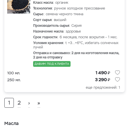
Класс масла
: органик
Технология
: ручное холодное прессование
Сырье
: семена черного тмина
Сорт сырья
: высший
Производитель сырья
: Сирия
Назначение масла
: здоровье
Срок годности
: 6 месяцев, после вскрытия – 1 мес.
Условия хранения
: t +3…+6°С, избегать солнечных
лучей
Отправка и самовывоз: 2 дня на изготовления масла,
2 дня на отправку
ДАВИМ ПОД КЛИЕНТА
₽
1 490
100 мл.
₽
3 290
250 мл.
еще предложений: 1
1
2
›
»
Масла