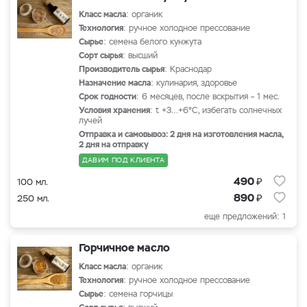
Класс масла
: органик
Технология
: ручное холодное прессование
Сырье
: семена белого кунжута
Сорт сырья
: высший
Производитель сырья
: Краснодар
Назначение масла
: кулинария, здоровье
Срок годности
: 6 месяцев, после вскрытия – 1 мес.
Условия хранения
: t +3…+6°С, избегать солнечных
лучей
Отправка и самовывоз: 2 дня на изготовления масла,
2 дня на отправку
ДАВИМ ПОД КЛИЕНТА
₽
490
100 мл.
₽
890
250 мл.
еще предложений: 1
Горчичное масло
Класс масла
: органик
Технология
: ручное холодное прессование
Сырье
: семена горчицы