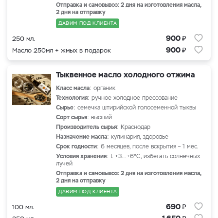
Отправка и самовывоз: 2 дня на изготовления масла,
2 дня на отправку
ДАВИМ ПОД КЛИЕНТА
₽
900
250 мл.
₽
900
Масло 250мл + жмых в подарок
Тыквенное масло холодного отжима
Класс масла
: органик
Технология
: ручное холодное прессование
Сырье
: семечка штирийской голосеменной тыквы
Сорт сырья
: высший
Производитель сырья
: Краснодар
Назначение масла
: кулинария, здоровье
Срок годности
: 6 месяцев, после вскрытия – 1 мес.
Условия хранения
: t +3…+6°С, избегать солнечных
лучей
Отправка и самовывоз: 2 дня на изготовления масла,
2 дня на отправку
ДАВИМ ПОД КЛИЕНТА
₽
690
100 мл.
₽