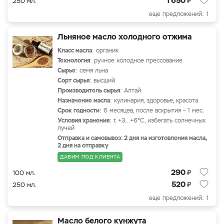
1 650
250 мл.
еще предложений: 1
Льняное масло холодного отжима
Класс масла
: органик
Технология
: ручное холодное прессование
Сырье
: семя льна
Сорт сырья
: высший
Производитель сырья
: Алтай
Назначение масла
: кулинария, здоровье, красота
Срок годности
: 6 месяцев, после вскрытия – 1 мес.
Условия хранения
: t +3…+6°С, избегать солнечных
лучей
Отправка и самовывоз: 2 дня на изготовления масла,
2 дня на отправку
ДАВИМ ПОД КЛИЕНТА
₽
290
100 мл.
₽
520
250 мл.
еще предложений: 1
Масло белого кунжута