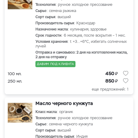
Технология
: ручное холодное прессование
Сырье
: семена рыжика
Сорт сырья
: высший
Производитель сырья
: Краснодар
Назначение масла
: кулинария, здоровье
Срок годности
: 6 месяцев, после вскрытия – 1 мес.
Условия хранения
: t +3…+6°С, избегать солнечных
лучей
Отправка и самовывоз: 2 дня на изготовления масла,
2 дня на отправку
ДАВИМ ПОД КЛИЕНТА
₽
450
100 мл.
₽
850
250 мл.
еще предложений: 1
Масло черного кунжута
Класс масла
: органик
Технология
: ручное холодное прессование
Сырье
: семена черного кунжута
Сорт сырья
: высший
Производитель сырья
: Индия