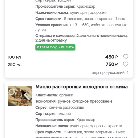
Сорт сырья
: высший
Производитель сырья
: Краснодар
Назначение масла
: кулинария, здоровье
Срок годности
: 6 месяцев, после вскрытия – 1 мес.
Условия хранения
: t +3…+6°С, избегать солнечных
лучей
Отправка и самовывоз: 2 дня на изготовления масла,
2 дня на отправку
ДАВИМ ПОД КЛИЕНТА
₽
450
100 мл.
₽
750
250 мл.
еще предложений: 1
Масло расторопши холодного отжима
Класс масла
: органик
Технология
: ручное холодное прессование
Сырье
: семена расторопши
Сорт сырья
: высший
Производитель сырья
: Краснодар
Назначение масла
: кулинария, здоровье, красота
Срок годности
: 6 месяцев, после вскрытия – 1 мес.