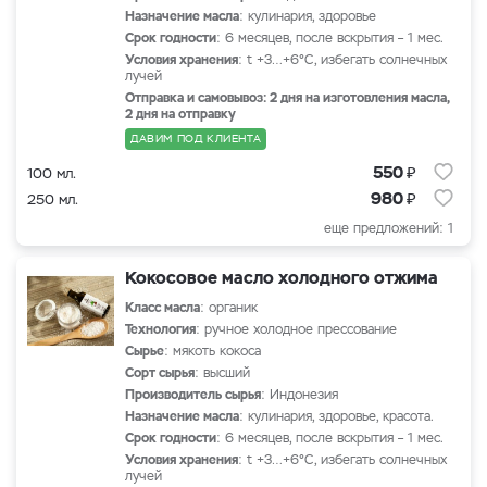
Назначение масла
: кулинария, здоровье
Срок годности
: 6 месяцев, после вскрытия – 1 мес.
Условия хранения
: t +3…+6°С, избегать солнечных
лучей
Отправка и самовывоз: 2 дня на изготовления масла,
2 дня на отправку
ДАВИМ ПОД КЛИЕНТА
₽
550
100 мл.
₽
980
250 мл.
еще предложений: 1
Кокосовое масло холодного отжима
Класс масла
: органик
Технология
: ручное холодное прессование
Сырье
: мякоть кокоса
Сорт сырья
: высший
Производитель сырья
: Индонезия
Назначение масла
: кулинария, здоровье, красота.
Срок годности
: 6 месяцев, после вскрытия – 1 мес.
Условия хранения
: t +3…+6°С, избегать солнечных
лучей