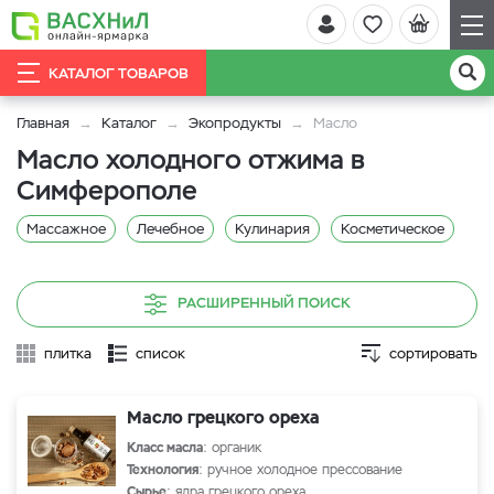
КАТАЛОГ ТОВАРОВ
Главная
Каталог
Экопродукты
Масло
Масло холодного отжима в
Симферополе
Массажное
Лечебное
Кулинария
Косметическое
РАСШИРЕННЫЙ ПОИСК
плитка
список
сортировать
Масло грецкого ореха
Класс масла
: органик
Технология
: ручное холодное прессование
Сырье
: ядра грецкого ореха